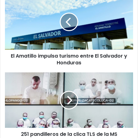
Amatillo
impulsa
turismo
entre
El
Salvador
y
Honduras
El Amatillo impulsa turismo entre El Salvador y
Honduras
251
pandilleros
de
la
clica
TLS
de
la
MS
251 pandilleros de la clica TLS de la MS
enfrentan