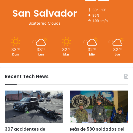
San Salvador
33º - 19º
95%
1.99 km/h
Scattered Clouds
33
33
32
32
32
℃
℃
℃
℃
℃
Dom
Lun
Mar
Mié
Jue
Recent Tech News
Más de 580 soldados del
307 accidentes de