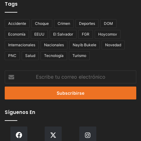
Tags
Accidente
Choque
Crimen
Deportes
DOM
Economía
EEUU
El Salvador
FGR
Hoycomsv
Internacionales
Nacionales
Nayib Bukele
Novedad
PNC
Salud
Tecnología
Turismo
Escribe
tu
correo
electrónico
Síguenos En