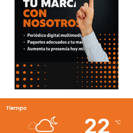
Tiempo
22
℃