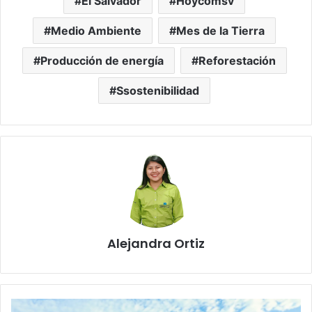
El Salvador
Hoycomsv
Medio Ambiente
Mes de la Tierra
Producción de energía
Reforestación
Ssostenibilidad
Alejandra Ortiz
El