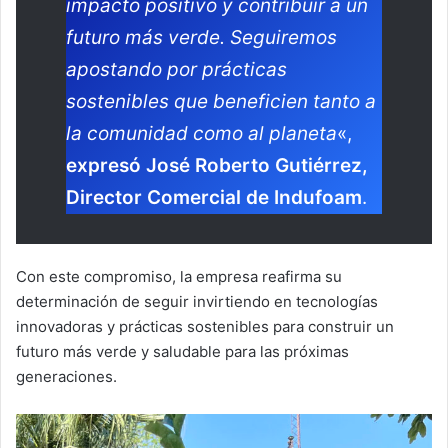
impacto positivo y contribuir a un
futuro más verde. Seguiremos
apostando por prácticas
sostenibles que beneficien tanto a
la comunidad como al planeta
«,
expresó José Roberto Gutiérrez,
Director Comercial de Indufoam
.
Con este compromiso, la empresa reafirma su
determinación de seguir invirtiendo en tecnologías
innovadoras y prácticas sostenibles para construir un
futuro más verde y saludable para las próximas
generaciones.