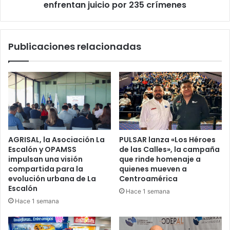
juicio
enfrentan juicio por 235 crímenes
por
235
crímenes
Publicaciones relacionadas
AGRISAL, la Asociación La
PULSAR lanza «Los Héroes
Escalón y OPAMSS
de las Calles», la campaña
impulsan una visión
que rinde homenaje a
compartida para la
quienes mueven a
evolución urbana de La
Centroamérica
Escalón
Hace 1 semana
Hace 1 semana