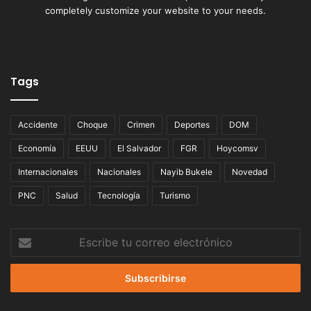
completely customize your website to your needs.
Tags
Accidente
Choque
Crimen
Deportes
DOM
Economía
EEUU
El Salvador
FGR
Hoycomsv
Internacionales
Nacionales
Nayib Bukele
Novedad
PNC
Salud
Tecnología
Turismo
Escribe
tu
correo
electrónico