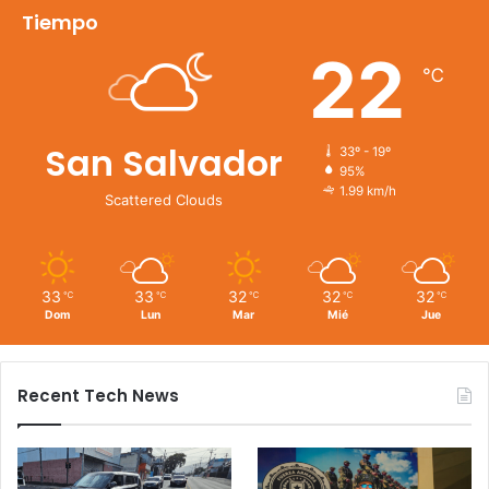
Tiempo
22
℃
San Salvador
33º - 19º
95%
1.99 km/h
Scattered Clouds
33
33
32
32
32
℃
℃
℃
℃
℃
Dom
Lun
Mar
Mié
Jue
Recent Tech News