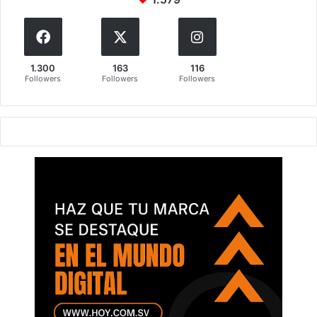
1.300
163
116
Followers
Followers
Followers