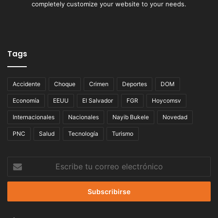
completely customize your website to your needs.
Tags
Accidente
Choque
Crimen
Deportes
DOM
Economía
EEUU
El Salvador
FGR
Hoycomsv
Internacionales
Nacionales
Nayib Bukele
Novedad
PNC
Salud
Tecnología
Turismo
Escribe
tu
correo
electrónico