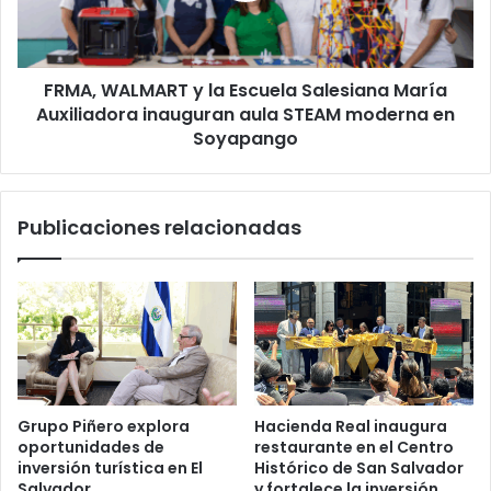
María
Auxiliadora
inauguran
FRMA, WALMART y la Escuela Salesiana María
aula
STEAM
Auxiliadora inauguran aula STEAM moderna en
moderna
Soyapango
en
Soyapango
Publicaciones relacionadas
Grupo Piñero explora
Hacienda Real inaugura
oportunidades de
restaurante en el Centro
inversión turística en El
Histórico de San Salvador
Salvador
y fortalece la inversión