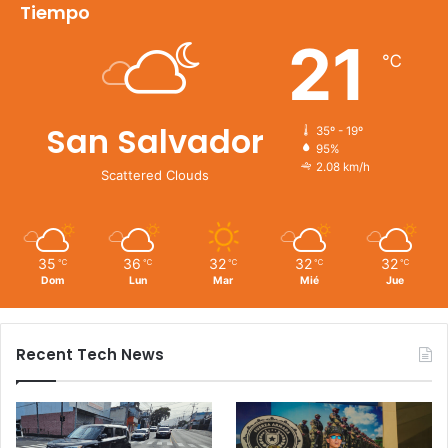
Tiempo
21
℃
San Salvador
35º - 19º
95%
2.08 km/h
Scattered Clouds
35
36
32
32
32
℃
℃
℃
℃
℃
Dom
Lun
Mar
Mié
Jue
Recent Tech News