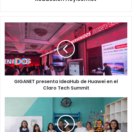
GIGANET
presenta
IdeaHub
de
Huawei
en
el
Claro
Tech
GIGANET presenta IdeaHub de Huawei en el
Summit
Claro Tech Summit
FRMA,
WALMART
y
la
Escuela
Salesiana