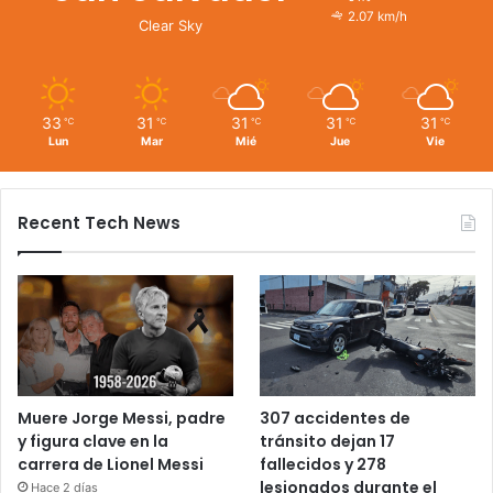
2.07 km/h
Clear Sky
33
31
31
31
31
℃
℃
℃
℃
℃
Lun
Mar
Mié
Jue
Vie
Recent Tech News
Muere Jorge Messi, padre
307 accidentes de
y figura clave en la
tránsito dejan 17
carrera de Lionel Messi
fallecidos y 278
lesionados durante el
Hace 2 días