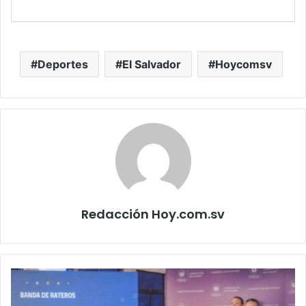
Deportes
El Salvador
Hoycomsv
Redacción Hoy.com.sv
Desarticulan
estructura
dedicada