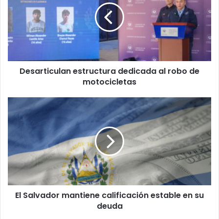
al
robo
de
motocicletas
Desarticulan estructura dedicada al robo de
motocicletas
El
Salvador
mantiene
calificación
estable
en
su
deuda
El Salvador mantiene calificación estable en su
deuda