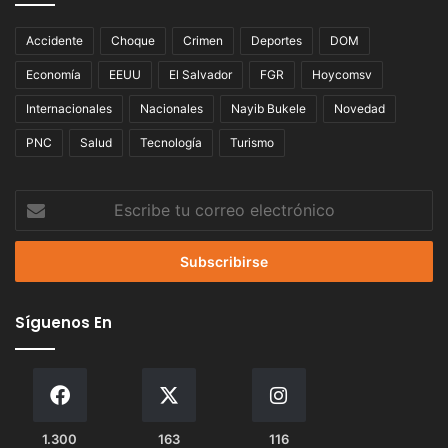
Accidente
Choque
Crimen
Deportes
DOM
Economía
EEUU
El Salvador
FGR
Hoycomsv
Internacionales
Nacionales
Nayib Bukele
Novedad
PNC
Salud
Tecnología
Turismo
Escribe
tu
correo
electrónico
Síguenos En
1.300
163
116