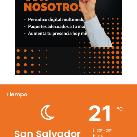
Tiempo
21
℃
San Salvador
33º - 20º
91%