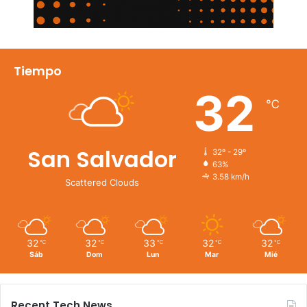
Tiempo
32
℃
San Salvador
32º - 29º
63%
3.58 km/h
Scattered Clouds
32
32
33
32
32
℃
℃
℃
℃
℃
Sáb
Dom
Lun
Mar
Mié
Recent Tech News