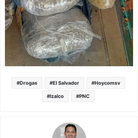
Drogas
El Salvador
Hoycomsv
Izalco
PNC