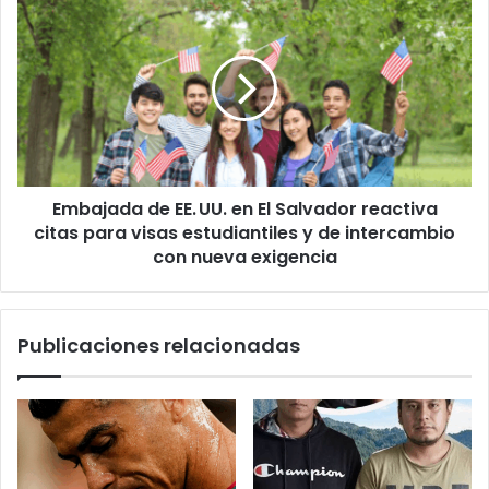
de
EE. UU.
en
El
Salvador
reactiva
citas
para
Embajada de EE. UU. en El Salvador reactiva
visas
estudiantiles
citas para visas estudiantiles y de intercambio
y
con nueva exigencia
de
intercambio
con
Publicaciones relacionadas
nueva
exigencia