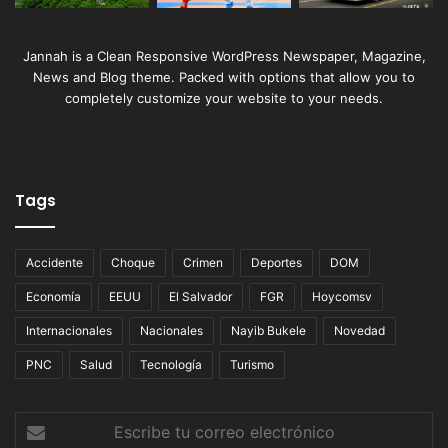
Jannah is a Clean Responsive WordPress Newspaper, Magazine,
News and Blog theme. Packed with options that allow you to
completely customize your website to your needs.
Tags
Accidente
Choque
Crimen
Deportes
DOM
Economía
EEUU
El Salvador
FGR
Hoycomsv
Internacionales
Nacionales
Nayib Bukele
Novedad
PNC
Salud
Tecnología
Turismo
Escribe
tu