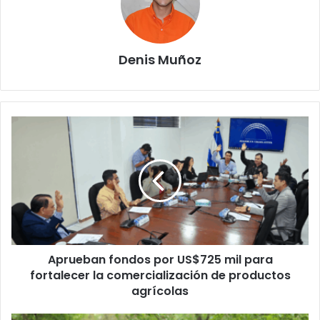
Denis Muñoz
Aprueban
fondos
por
US$725
mil
para
fortalecer
la
comercialización
Aprueban fondos por US$725 mil para
de
productos
fortalecer la comercialización de productos
agrícolas
agrícolas
Embajada