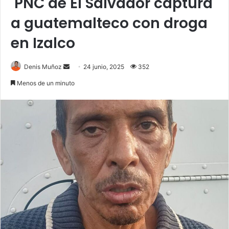
PNC de El Salvador captura
a guatemalteco con droga
en Izalco
Send
Denis Muñoz
24 junio, 2025
352
an
Menos de un minuto
email