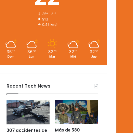
35º - 21º
91%
0.45 km/h
35
36
32
32
32
℃
℃
℃
℃
℃
Dom
Lun
Mar
Mié
Jue
Recent Tech News
Más de 580
307 accidentes de