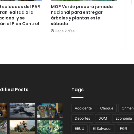
 soldados del PAR
MOP Verde prepara jornada
ran lealtad a la
nacional para entregar
cional y se
árboles y plantas este
án al Plan Control
sábado
Hace 2 días
dified Posts
Tags
Accidente
Choque
Crimen
Deportes
DOM
Economía
EEUU
El Salvador
FGR