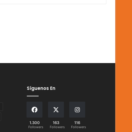
Síguenos En
1.300
163
116
Followers
Followers
Followers