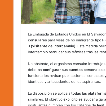
La Embajada de Estados Unidos en El Salvador
consulares
para visas de no inmigrante tipo
F 
J (visitante de intercambio)
. Esta medida per
intercambio reanudar sus trámites tras las res
No obstante, el organismo consular introdujo
deberán
configurar sus cuentas personales e
funcionarios revisar publicaciones, contactos 
identidad y antecedentes de los aspirantes.
La disposición se aplica a
todas las plataform
similares. El objetivo explícito es ayudar a gara
postulantes cumplen con los criterios de
legit