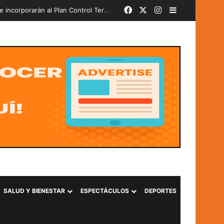
Facebook
X
Instagram
Barra lateral
Más de 580 soldados del PAR 24-2026 juran lealtad a la Bandera Nacional y se incorporarán al Plan Control Territorial
SALUD Y BIENESTAR
ESPECTÁCULOS
DEPORTES