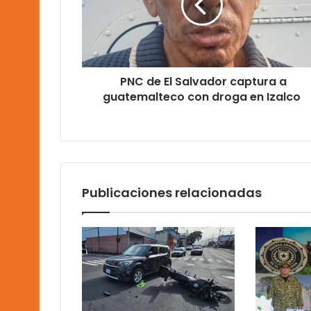
captura
a
guatemalteco
con
droga
PNC de El Salvador captura a
en
Izalco
guatemalteco con droga en Izalco
Publicaciones relacionadas