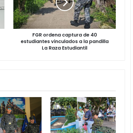
40
estudiantes
vinculados
a
la
FGR ordena captura de 40
pandilla
La
estudiantes vinculados a la pandilla
Raza
La Raza Estudiantil
Estudiantil