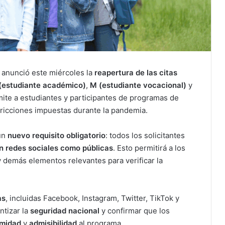
 anunció este miércoles la
reapertura de las citas
(estudiante académico)
,
M (estudiante vocacional)
y
mite a estudiantes y participantes de programas de
tricciones impuestas durante la pandemia.
 un
nuevo requisito obligatorio
: todos los solicitantes
n redes sociales como públicas
. Esto permitirá a los
y demás elementos relevantes para verificar la
as
, incluidas Facebook, Instagram, Twitter, TikTok y
ntizar la
seguridad nacional
y confirmar que los
imidad
y
admisibilidad
al programa.