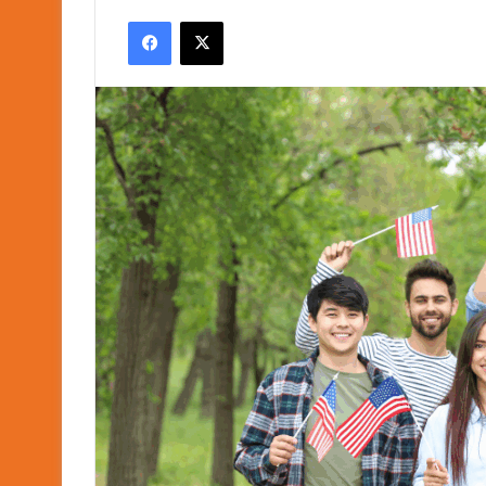
an
Facebook
X
email