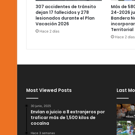
Más de 580
307 accidentes de tránsito
24-2026 ju
dejan 17 fallecidos y 278
Bandera Na
lesionados durante el Plan
incorporar
Vacación 2026
Territorial
Hace 2 días
Hace 2 días
Most Viewed Posts
Last Mo
30 junio, 2025
Envían a juicio a 8 extranjeros por
traficar más de 1,500 kilos de
cocaína
Hace 3 semanas