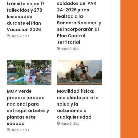
soldados del PAR
tránsito dejan 17
24-2026 juran
fallecidos y 278
lealtad a la
lesionados
Bandera Nacional y
durante el Plan
se incorporarán al
Vacación 2026
Plan Control
Hace 2 días
Territorial
Hace 2 días
MOP Verde
Movilidad física:
prepara jornada
una aliada para la
nacional para
salud y la
entregar árboles y
autonomía a
plantas este
cualquier edad
sábado
Hace 2 días
Hace 2 días