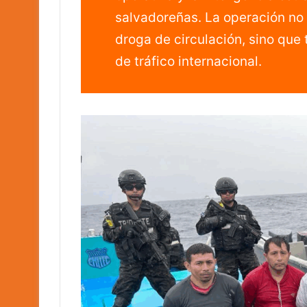
salvadoreñas. La operación no 
droga de circulación, sino que
de tráfico internacional.