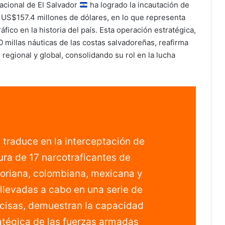
acional de El Salvador
ha logrado la incautación de
 US$157.4 millones de dólares, en lo que representa
ico en la historia del país. Esta operación estratégica,
00 millas náuticas de las costas salvadoreñas, reafirma
regional y global, consolidando su rol en la lucha
traduce en la interceptación de
ra de 17 narcotraficantes de
toriana, colombiana, mexicana y
llevadas a cabo en una serie de
cisas, demuestran la capacidad
ratégica de las fuerzas armadas