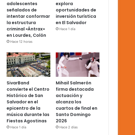
adolescentes
explora
señalados de
oportunidades de
intentar conformar
inversión turística
la estructura
en El Salvador
criminal «Ántrax»
Hace 1 día
en Lourdes, Colón
Hace 12 horas
SivarBand
Mihail Salmerón
convierte el Centro
firma destacada
Histórico de San
actuación y
Salvador en el
alcanza los
epicentro de la
cuartos de final en
música durante las
Santo Domingo
Fiestas Agostinas
2026
Hace 1 día
Hace 2 días