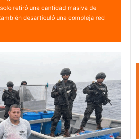
solo retiró una cantidad masiva de
 también desarticuló una compleja red