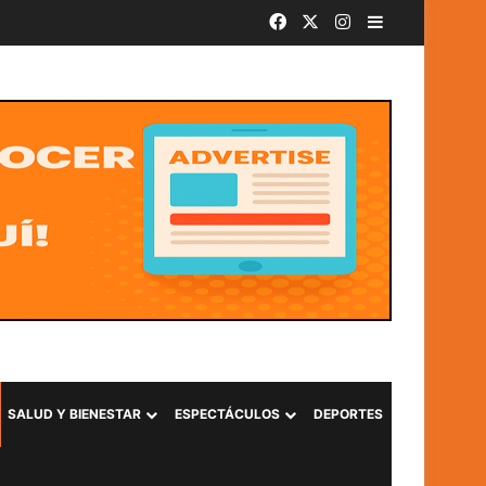
Facebook
X
Instagram
Barra lateral
SivarBand convierte el Centro Histórico de San Salvador en el epicentro de la música durante las Fiestas Agostinas
SALUD Y BIENESTAR
ESPECTÁCULOS
DEPORTES