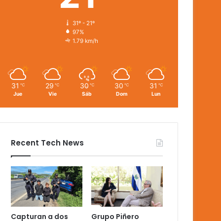
31º - 21º
97%
1.79 km/h
31
29
30
30
31
℃
℃
℃
℃
℃
Jue
Vie
Sáb
Dom
Lun
Recent Tech News
Capturan a dos
Grupo Piñero