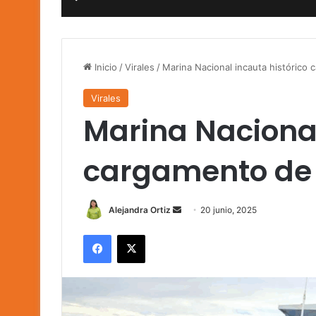
Inicio
/
Virales
/
Marina Nacional incauta histórico
Virales
Marina Nacional
cargamento de
Send
Alejandra Ortiz
20 junio, 2025
an
Facebook
X
email