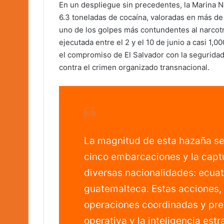
En un despliegue sin precedentes, la Marina N
6.3 toneladas de cocaína, valoradas en más de
uno de los golpes más contundentes al narcotráf
ejecutada entre el 2 y el 10 de junio a casi 1,0
el compromiso de El Salvador con la seguridad 
contra el crimen organizado transnacional.
La magnitud de esta hazaña se 
cinco embarcaciones y la captu
diversas nacionalidades: ecua
guatemalteca. Estas acciones, 
operaciones coordinadas y pre
operativa y la inteligencia est