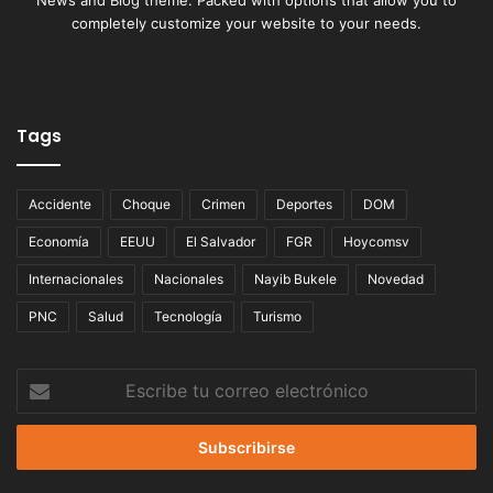
completely customize your website to your needs.
Tags
Accidente
Choque
Crimen
Deportes
DOM
Economía
EEUU
El Salvador
FGR
Hoycomsv
Internacionales
Nacionales
Nayib Bukele
Novedad
PNC
Salud
Tecnología
Turismo
Escribe
tu
correo
electrónico