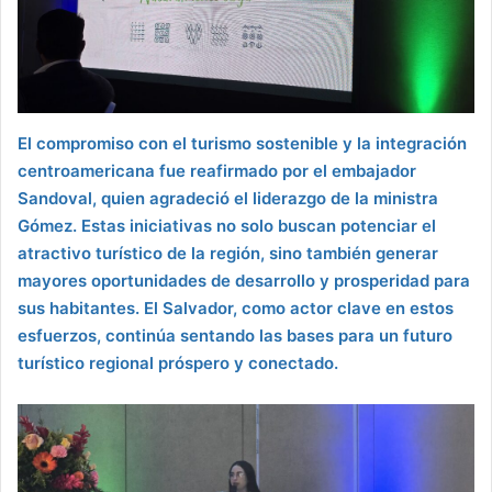
El compromiso con el turismo sostenible y la integración
centroamericana fue reafirmado por el embajador
Sandoval, quien agradeció el liderazgo de la ministra
Gómez. Estas iniciativas no solo buscan potenciar el
atractivo turístico de la región, sino también generar
mayores oportunidades de desarrollo y prosperidad para
sus habitantes. El Salvador, como actor clave en estos
esfuerzos, continúa sentando las bases para un futuro
turístico regional próspero y conectado.