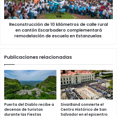
calle
rural
en
cantón
Reconstrucción de 10 kilómetros de calle rural
Escarbadero
complementará
en cantón Escarbadero complementará
remodelación
remodelación de escuela en Estanzuelas
de
escuela
en
Publicaciones relacionadas
Estanzuelas
Puerta del Diablo recibe a
SivarBand convierte el
decenas de turistas
Centro Histórico de San
durante las Fiestas
Salvador en el epicentro