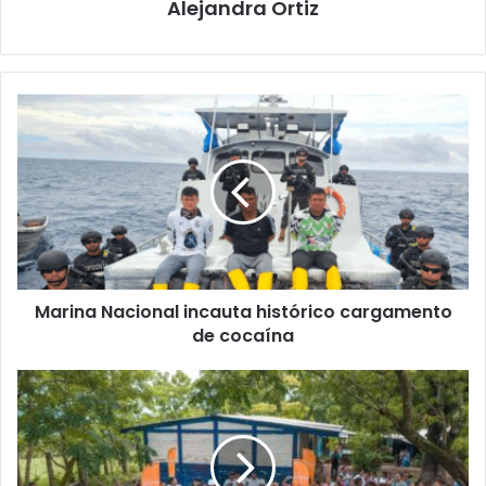
Alejandra Ortiz
Marina
Nacional
incauta
histórico
cargamento
de
cocaína
Marina Nacional incauta histórico cargamento
de cocaína
Reconstrucción
de
10
kilómetros
de