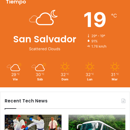
Tiempo
19
℃
San Salvador
29º - 19º
91%
1.76 km/h
Scattered Clouds
29
30
32
32
31
℃
℃
℃
℃
℃
Vie
Sáb
Dom
Lun
Mar
Recent Tech News