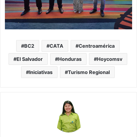
BC2
CATA
Centroamérica
El Salvador
Honduras
Hoycomsv
Iniciativas
Turismo Regional