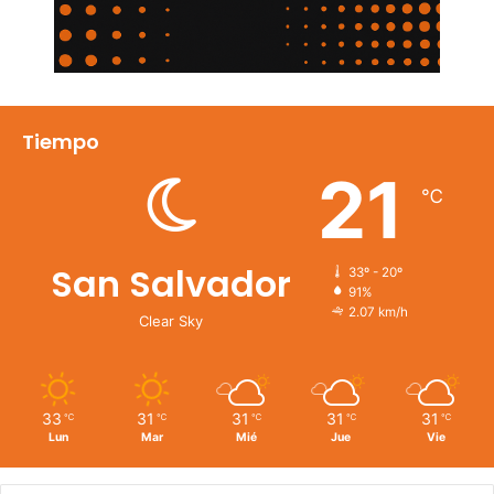
Tiempo
21
℃
San Salvador
33º - 20º
91%
2.07 km/h
Clear Sky
33
31
31
31
31
℃
℃
℃
℃
℃
Lun
Mar
Mié
Jue
Vie