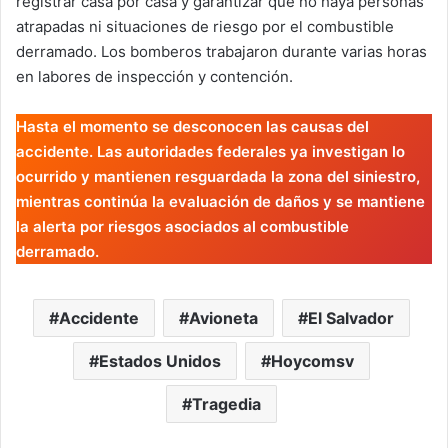
registrar casa por casa y garantizar que no haya personas
atrapadas ni situaciones de riesgo por el combustible
derramado. Los bomberos trabajaron durante varias horas
en labores de inspección y contención.
Hasta el momento se desconocen las causas del
accidente. Las autoridades federales ya investigan lo
ocurrido y mantienen resguardada la zona del siniestro,
mientras continúa la evaluación de daños y se mantiene
la alerta por riesgos asociados al combustible
derramado.
Accidente
Avioneta
El Salvador
Estados Unidos
Hoycomsv
Tragedia