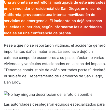
Una avioneta se estrelló la madrugada de este miércoles
en un vecindario residencial de San Diego, en el sur de
California, provocando una intensa movilización de
servicios de emergencia. El incidente no dejó personas
fallecidas ni heridas, según informaron las autoridades
locales en una conferencia de prensa.
Pese a que no se reportaron víctimas, el accidente generó
importantes daños materiales. La aeronave dejó un
extenso campo de escombros a su paso, afectando varias
viviendas y vehículos estacionados en la zona del impacto.
“Tenemos combustible de avión por todas partes”, declaró
el subjefe del Departamento de Bomberos de San Diego,
Dan Eddy.
Las autoridades desplegaron equipos especializados para