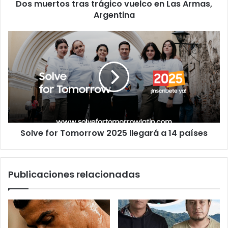
Dos muertos tras trágico vuelco en Las Armas,
Argentina
Solve
for
Tomorrow
2025
llegará
a
14
países
Solve for Tomorrow 2025 llegará a 14 países
Publicaciones relacionadas