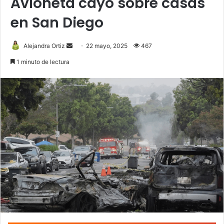
Avioneta cayó sobre casas
en San Diego
Send
Alejandra Ortiz
22 mayo, 2025
467
an
1 minuto de lectura
email