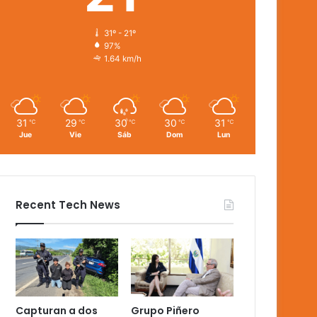
31º - 21º
97%
1.64 km/h
31
29
30
30
31
℃
℃
℃
℃
℃
Jue
Vie
Sáb
Dom
Lun
Recent Tech News
Capturan a dos
Grupo Piñero