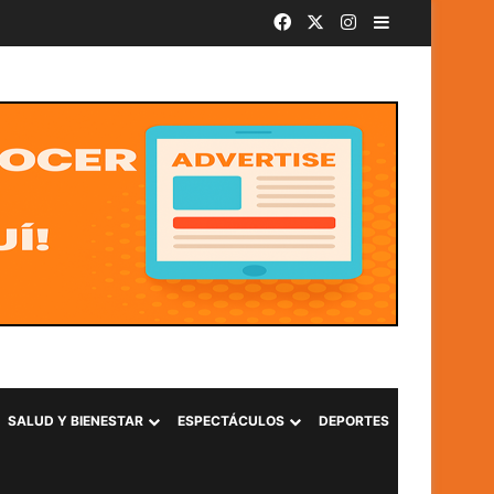
Facebook
X
Instagram
Barra lateral
SivarBand convierte el Centro Histórico de San Salvador en el epicentro de la música durante las Fiestas Agostinas
SALUD Y BIENESTAR
ESPECTÁCULOS
DEPORTES