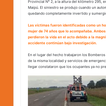
Provincial N° 2, a la altura del kilómetro 295, 
Maipú. El siniestro se produjo cuando un auto
quedando completamente invertido y sumergido
Las víctimas fueron identificadas como un ho
mujer de 74 años que lo acompañaba. Ambos e
perdieron la vida en el acto debido a la magn
accidente continúan bajo investigación.
En el lugar del hecho trabajaron los Bomberos 
de la misma localidad y servicios de emergenci
llegar constataron que los ocupantes ya no pre