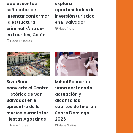
adolescentes
explora
señalados de
oportunidades de
intentar conformar
inversión turística
la estructura
en El Salvador
criminal «Ántrax»
Hace 1 día
en Lourdes, Colón
Hace 13 horas
SivarBand
Mihail Salmerón
convierte el Centro
firma destacada
Histórico de San
actuación y
Salvador en el
alcanza los
epicentro de la
cuartos de final en
música durante las
Santo Domingo
Fiestas Agostinas
2026
Hace 2 días
Hace 2 días