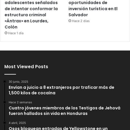
adolescentes señalados
oportunidades de
de intentar conformar la
inversión turística en El
estructura criminal
Salvador
«Ántrax» en Lourdes,
Hace 2 días
Colón
Hace 1 día
Most Viewed Posts
30 junio, 2025
Envían a juicio a 8 extranjeros por traficar más de
1,500 kilos de cocaína
Hace 2 semanas
Cuatro jóvenes miembros de los Testigos de Jehová
fueron hallados sin vida en Honduras
4 abril, 2025
Osos bloquean entradas de Yellowstone en un