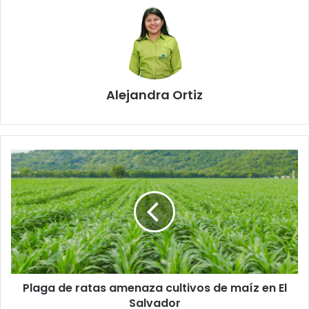
Alejandra Ortiz
Plaga
de
ratas
amenaza
cultivos
de
maíz
en
El
Plaga de ratas amenaza cultivos de maíz en El
Salvador
Salvador