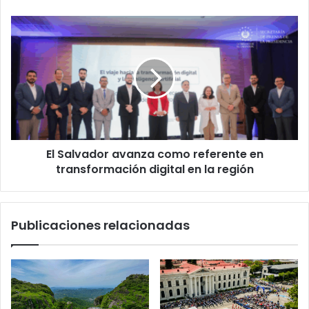
El
Salvador
avanza
como
referente
en
transformación
digital
en
El Salvador avanza como referente en
la
región
transformación digital en la región
Publicaciones relacionadas