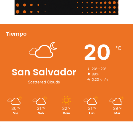
Tiempo
20
℃
San Salvador
20º - 20º
89%
0.23 km/h
Scattered Clouds
30
31
32
31
29
℃
℃
℃
℃
℃
Vie
Sáb
Dom
Lun
Mar