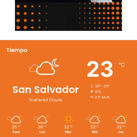
Tiempo
23
℃
San Salvador
35º - 21º
91%
2.11 km/h
Scattered Clouds
35
36
32
32
32
℃
℃
℃
℃
℃
Dom
Lun
Mar
Mié
Jue