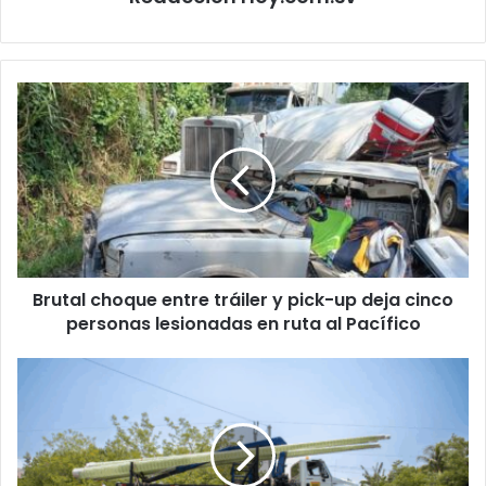
Brutal
choque
entre
tráiler
y
pick-
up
deja
cinco
Brutal choque entre tráiler y pick-up deja cinco
personas
lesionadas
personas lesionadas en ruta al Pacífico
en
ruta
El
al
Salvador
Pacífico
modernizará
carreteras
con
nuevo