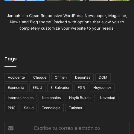
Jannah is a Clean Responsive WordPress Newspaper, Magazine,
News and Blog theme. Packed with options that allow you to
completely customize your website to your needs.
Tags
Accidente
Choque
Crimen
Deportes
DOM
Economía
EEUU
El Salvador
FGR
Hoycomsv
Internacionales
Nacionales
Nayib Bukele
Novedad
PNC
Salud
Tecnología
Turismo
Escribe
tu