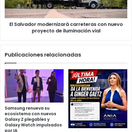
proyecto
de
iluminación
El Salvador modernizará carreteras con nuevo
vial
proyecto de iluminación vial
Publicaciones relacionadas
Samsung renueva su
ecosistema con nuevos
Galaxy Z plegables y
Galaxy Watch impulsados
por IA