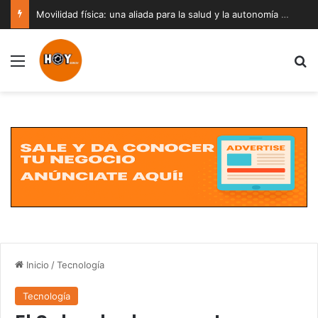
Movilidad física: una aliada para la salud y la autonomía a cualquier edad
Menú
B
Inicio
/
Tecnología
Tecnología