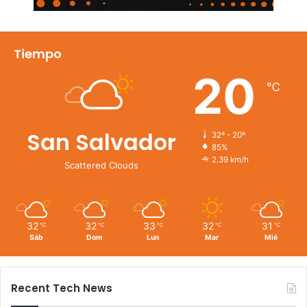
Tiempo
20
℃
San Salvador
32º - 20º
85%
2.39 km/h
Scattered Clouds
32
32
33
32
31
℃
℃
℃
℃
℃
Sáb
Dom
Lun
Mar
Mié
Recent Tech News