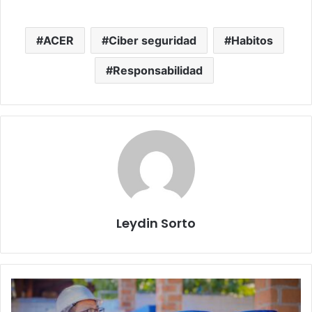
ACER
Ciber seguridad
Habitos
Responsabilidad
Leydin Sorto
Los
precios