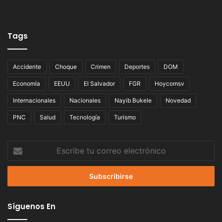
Tags
Accidente
Choque
Crimen
Deportes
DOM
Economía
EEUU
El Salvador
FGR
Hoycomsv
Internacionales
Nacionales
Nayib Bukele
Novedad
PNC
Salud
Tecnología
Turismo
Escribe
tu
correo
electrónico
Síguenos En