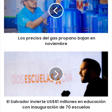
del
gas
propano
bajan
en
noviembre
Los precios del gas propano bajan en
noviembre
El
Salvador
invierte
US$61
millones
en
educación
con
inauguración
El Salvador invierte US$61 millones en educación
de
70
con inauguración de 70 escuelas
escuelas