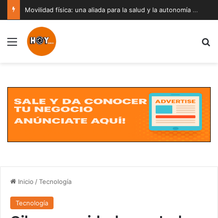
Movilidad física: una aliada para la salud y la autonomía a cualquier edad
Menú
B
Inicio
/
Tecnología
Tecnología