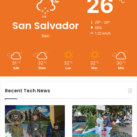
26
℃
San Salvador
26º - 26º
86%
1.32 km/h
Rain
31
32
32
32
30
℃
℃
℃
℃
℃
Sáb
Dom
Lun
Mar
Mié
Recent Tech News