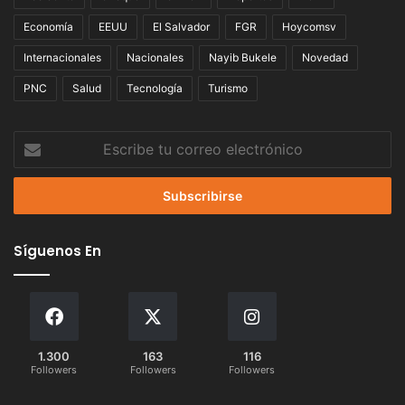
Economía
EEUU
El Salvador
FGR
Hoycomsv
Internacionales
Nacionales
Nayib Bukele
Novedad
PNC
Salud
Tecnología
Turismo
Escribe
tu
correo
electrónico
Síguenos En
1.300
163
116
Followers
Followers
Followers