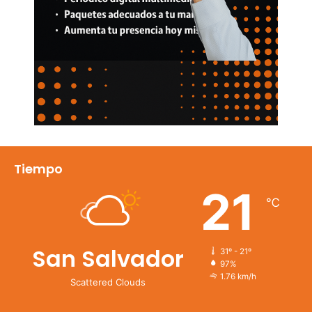
Tiempo
21
℃
San Salvador
31º - 21º
97%
1.76 km/h
Scattered Clouds