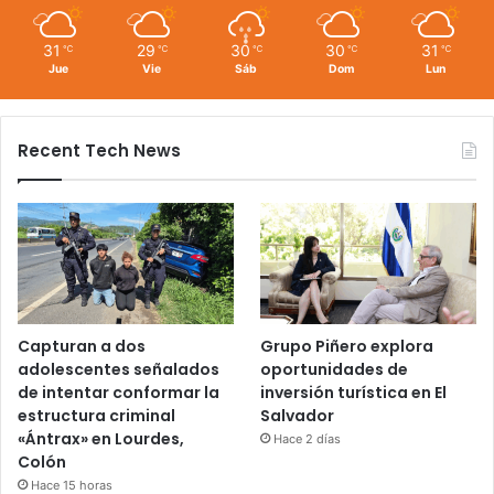
31
29
30
30
31
℃
℃
℃
℃
℃
Jue
Vie
Sáb
Dom
Lun
Recent Tech News
Capturan a dos
Grupo Piñero explora
adolescentes señalados
oportunidades de
de intentar conformar la
inversión turística en El
estructura criminal
Salvador
«Ántrax» en Lourdes,
Hace 2 días
Colón
Hace 15 horas