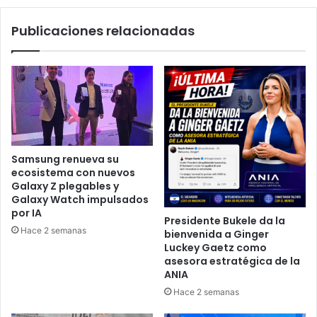
tropical
Cristina
Publicaciones relacionadas
Samsung renueva su
ecosistema con nuevos
Galaxy Z plegables y
Galaxy Watch impulsados
por IA
Presidente Bukele da la
Hace 2 semanas
bienvenida a Ginger
Luckey Gaetz como
asesora estratégica de la
ANIA
Hace 2 semanas