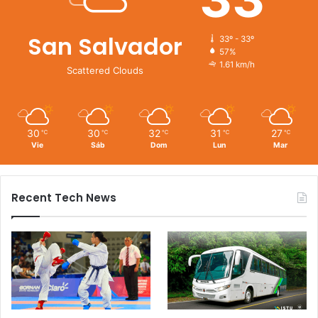
San Salvador
33º - 33º
57%
1.61 km/h
Scattered Clouds
30
30
32
31
27
℃
℃
℃
℃
℃
Vie
Sáb
Dom
Lun
Mar
Recent Tech News