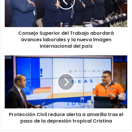
abordará
avances
laborales
y
la
Consejo Superior del Trabajo abordará
nueva
imagen
avances laborales y la nueva imagen
internacional
internacional del país
del
país
Protección
Civil
reduce
alerta
a
amarilla
tras
el
paso
Protección Civil reduce alerta a amarilla tras el
de
la
paso de la depresión tropical Cristina
depresión