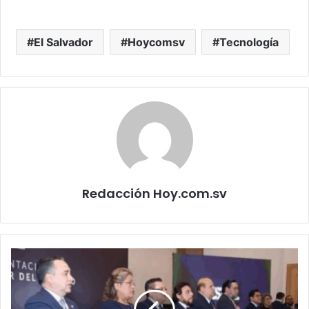
El Salvador
Hoycomsv
Tecnología
Redacción Hoy.com.sv
Consejo
Superior
del
Trabajo