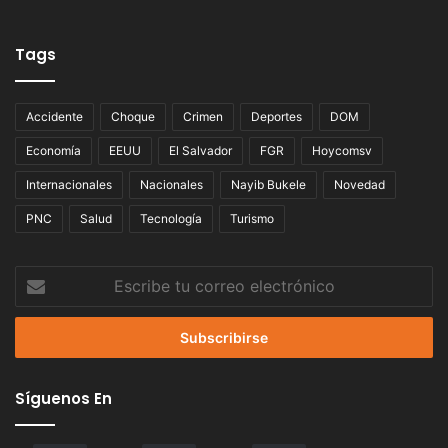
Tags
Accidente
Choque
Crimen
Deportes
DOM
Economía
EEUU
El Salvador
FGR
Hoycomsv
Internacionales
Nacionales
Nayib Bukele
Novedad
PNC
Salud
Tecnología
Turismo
Escribe
tu
correo
electrónico
Síguenos En