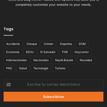
completely customize your website to your needs.
Tags
Accidente
Choque
Crimen
Deportes
DOM
Economía
EEUU
El Salvador
FGR
Hoycomsv
Internacionales
Nacionales
Nayib Bukele
Novedad
PNC
Salud
Tecnología
Turismo
Escribe
tu
correo
electrónico