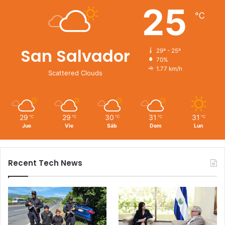
25
℃
San Salvador
29º - 25º
70%
1.77 km/h
Scattered Clouds
29
29
30
31
31
℃
℃
℃
℃
℃
Jue
Vie
Sáb
Dom
Lun
Recent Tech News