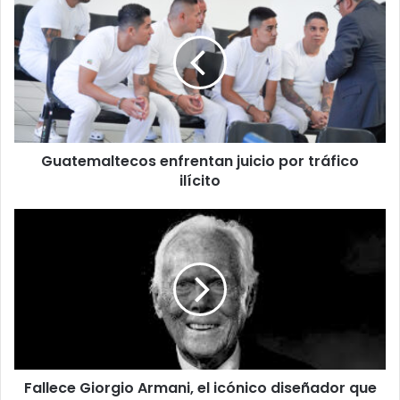
enfrentan
juicio
por
tráfico
ilícito
Guatemaltecos enfrentan juicio por tráfico
ilícito
Fallece
Giorgio
Armani,
el
icónico
diseñador
que
revolucionó
la
Fallece Giorgio Armani, el icónico diseñador que
moda