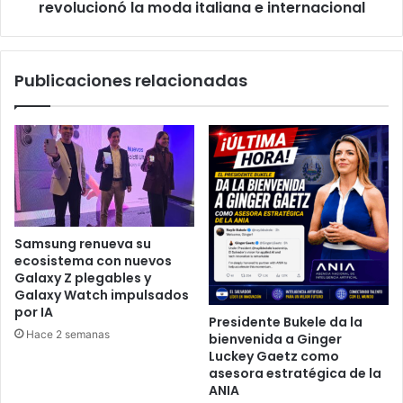
italiana
revolucionó la moda italiana e internacional
e
internacional
Publicaciones relacionadas
Samsung renueva su
ecosistema con nuevos
Galaxy Z plegables y
Galaxy Watch impulsados
por IA
Presidente Bukele da la
Hace 2 semanas
bienvenida a Ginger
Luckey Gaetz como
asesora estratégica de la
ANIA