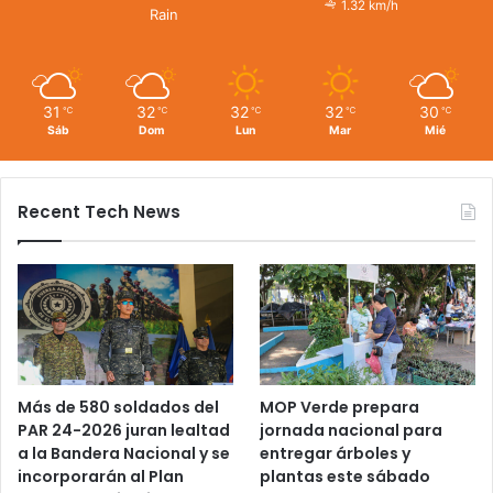
1.32 km/h
Rain
31
32
32
32
30
℃
℃
℃
℃
℃
Sáb
Dom
Lun
Mar
Mié
Recent Tech News
Más de 580 soldados del
MOP Verde prepara
PAR 24-2026 juran lealtad
jornada nacional para
a la Bandera Nacional y se
entregar árboles y
incorporarán al Plan
plantas este sábado