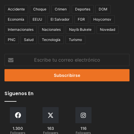
Accidente
Choque
Crimen
Deportes
DOM
Economía
EEUU
El Salvador
FGR
Hoycomsv
Internacionales
Nacionales
Nayib Bukele
Novedad
PNC
Salud
Tecnología
Turismo
Escribe
tu
correo
electrónico
Síguenos En
1.300
163
116
Followers
Followers
Followers