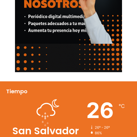
Tiempo
26
℃
San Salvador
26º - 26º
86%