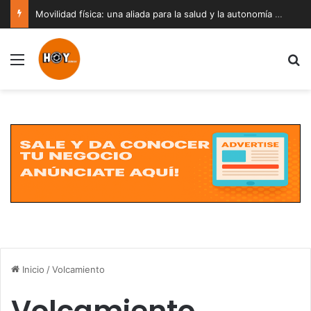
Movilidad física: una aliada para la salud y la autonomía a cualquier edad
Menú
B
Inicio
/
Volcamiento
Volcamiento