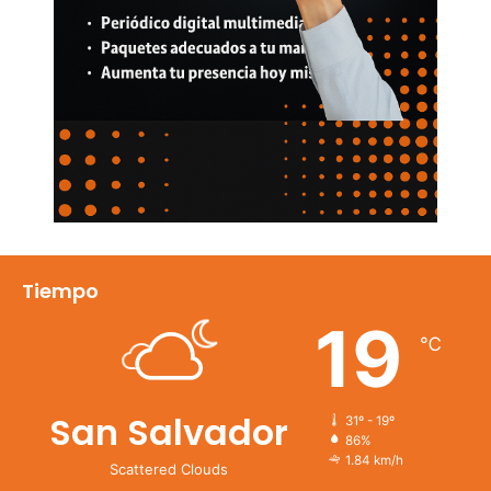
Tiempo
19
℃
San Salvador
31º - 19º
86%
1.84 km/h
Scattered Clouds