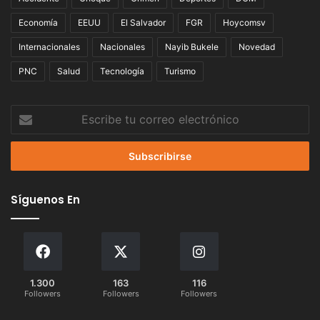
Economía
EEUU
El Salvador
FGR
Hoycomsv
Internacionales
Nacionales
Nayib Bukele
Novedad
PNC
Salud
Tecnología
Turismo
Escribe
tu
correo
electrónico
Síguenos En
1.300
163
116
Followers
Followers
Followers