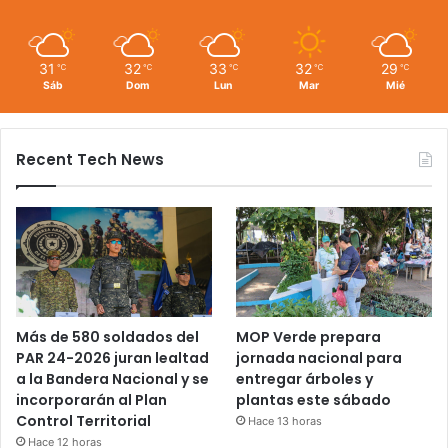
31
32
33
32
29
℃
℃
℃
℃
℃
Sáb
Dom
Lun
Mar
Mié
Recent Tech News
Más de 580 soldados del
MOP Verde prepara
PAR 24-2026 juran lealtad
jornada nacional para
a la Bandera Nacional y se
entregar árboles y
incorporarán al Plan
plantas este sábado
Control Territorial
Hace 13 horas
Hace 12 horas