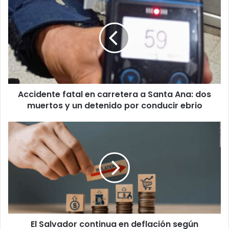
fatal
en
carretera
a
Santa
Ana:
dos
muertos
Accidente fatal en carretera a Santa Ana: dos
y
un
muertos y un detenido por conducir ebrio
detenido
por
El
conducir
Salvador
ebrio
continua
en
deflación
según
informa
el
BCR
El Salvador continua en deflación según