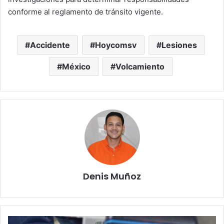
conforme al reglamento de tránsito vigente.
Accidente
Hoycomsv
Lesiones
México
Volcamiento
Denis Muñoz
Accidente