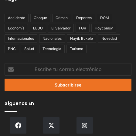
Accidente
Choque
Crimen
Deportes
DOM
Economía
EEUU
El Salvador
FGR
Hoycomsv
Internacionales
Nacionales
Nayib Bukele
Novedad
PNC
Salud
Tecnología
Turismo
Escribe
tu
correo
electrónico
Síguenos En