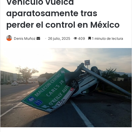
Vehículo vuelca
aparatosamente tras
perder el control en México
Send
Denis Muñoz
26 julio, 2025
409
1 minuto de lectura
an
email