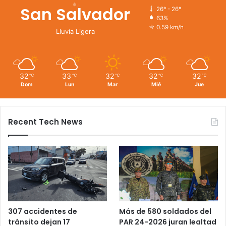
San Salvador
26º - 26º
63%
0.59 km/h
Lluvia Ligera
32
33
32
32
32
℃
℃
℃
℃
℃
Dom
Lun
Mar
Mié
Jue
Recent Tech News
Más de 580 soldados del
307 accidentes de
PAR 24-2026 juran lealtad
tránsito dejan 17