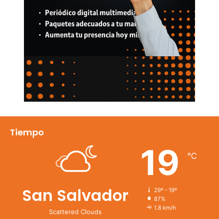
Tiempo
19
℃
San Salvador
29º - 19º
87%
1.8 km/h
Scattered Clouds