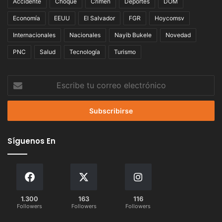
Accidente
Choque
Crimen
Deportes
DOM
Economía
EEUU
El Salvador
FGR
Hoycomsv
Internacionales
Nacionales
Nayib Bukele
Novedad
PNC
Salud
Tecnología
Turismo
Escribe
tu
correo
electrónico
Síguenos En
1.300
163
116
Followers
Followers
Followers