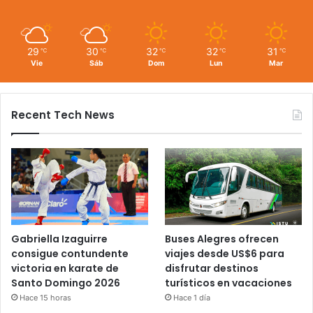
29
30
32
32
31
℃
℃
℃
℃
℃
Vie
Sáb
Dom
Lun
Mar
Recent Tech News
Gabriella Izaguirre
Buses Alegres ofrecen
consigue contundente
viajes desde US$6 para
victoria en karate de
disfrutar destinos
Santo Domingo 2026
turísticos en vacaciones
Hace 15 horas
Hace 1 día