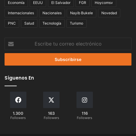
Economía
EEUU
El Salvador
FGR
Hoycomsv
Internacionales
Nacionales
Nayib Bukele
Novedad
PNC
Salud
Tecnología
Turismo
Escribe
tu
correo
electrónico
Síguenos En
1.300
163
116
Followers
Followers
Followers