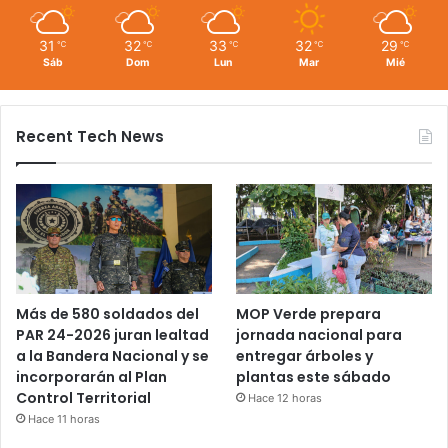
31
32
33
32
29
℃
℃
℃
℃
℃
Sáb
Dom
Lun
Mar
Mié
Recent Tech News
Más de 580 soldados del
MOP Verde prepara
PAR 24-2026 juran lealtad
jornada nacional para
a la Bandera Nacional y se
entregar árboles y
incorporarán al Plan
plantas este sábado
Control Territorial
Hace 12 horas
Hace 11 horas