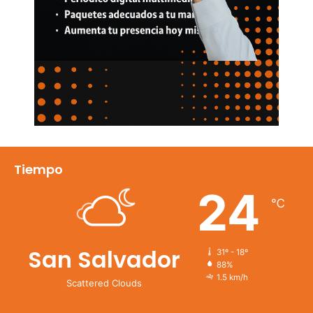
Tiempo
24
℃
San Salvador
31º - 18º
88%
1.5 km/h
Scattered Clouds