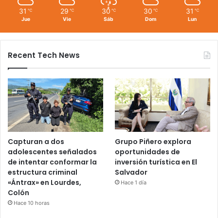
31
29
30
30
31
℃
℃
℃
℃
℃
Jue
Vie
Sáb
Dom
Lun
Recent Tech News
Capturan a dos
Grupo Piñero explora
adolescentes señalados
oportunidades de
de intentar conformar la
inversión turística en El
estructura criminal
Salvador
«Ántrax» en Lourdes,
Hace 1 día
Colón
Hace 10 horas