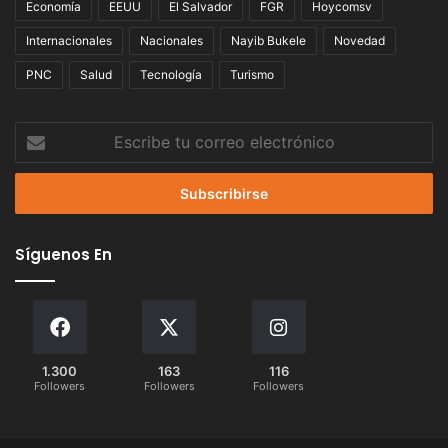
Economía
EEUU
El Salvador
FGR
Hoycomsv
Internacionales
Nacionales
Nayib Bukele
Novedad
PNC
Salud
Tecnología
Turismo
Escribe
tu
correo
electrónico
Síguenos En
1.300
163
116
Followers
Followers
Followers