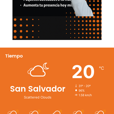
Tiempo
20
℃
San Salvador
31º - 20º
96%
1.58 km/h
Scattered Clouds