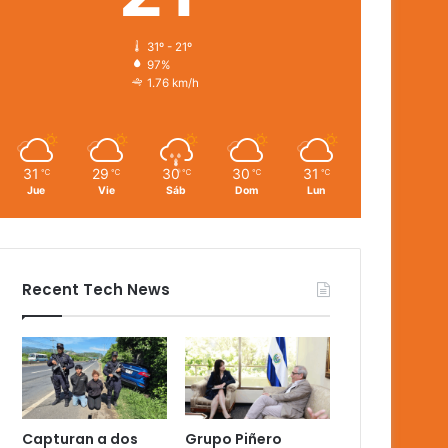
31º - 21º
97%
1.76 km/h
31
29
30
30
31
℃
℃
℃
℃
℃
Jue
Vie
Sáb
Dom
Lun
Recent Tech News
Capturan a dos
Grupo Piñero