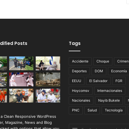
dified Posts
Tags
Accidente
Choque
Crimen
Deportes
DOM
Economía
EEUU
El Salvador
FGR
Hoycomsv
Internacionales
Nacionales
Nayib Bukele
PNC
Salud
Tecnología
 a Clean Responsive WordPress
r, Magazine, News and Blog
Escribe
cked with options that allow you