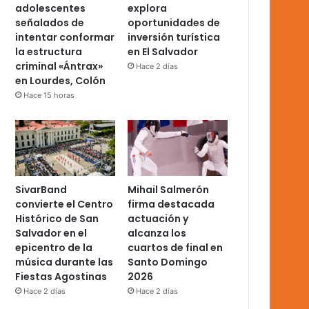
adolescentes
explora
señalados de
oportunidades de
intentar conformar
inversión turística
la estructura
en El Salvador
criminal «Ántrax»
Hace 2 días
en Lourdes, Colón
Hace 15 horas
SivarBand
Mihail Salmerón
convierte el Centro
firma destacada
Histórico de San
actuación y
Salvador en el
alcanza los
epicentro de la
cuartos de final en
música durante las
Santo Domingo
Fiestas Agostinas
2026
Hace 2 días
Hace 2 días