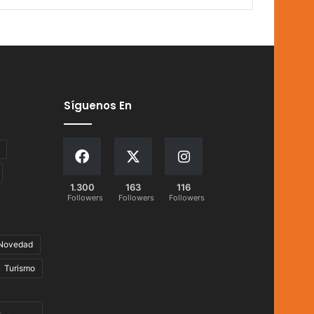
Síguenos En
1.300
163
116
Followers
Followers
Followers
Novedad
Turismo