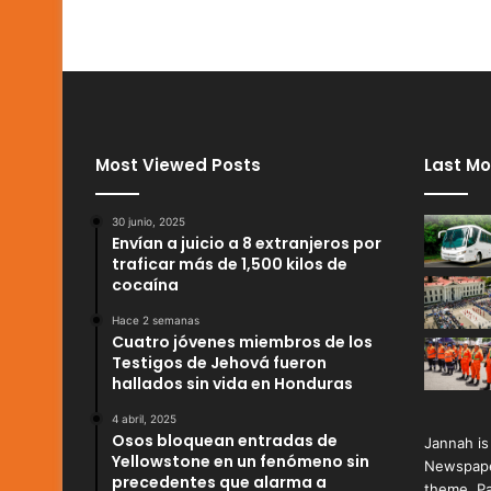
Most Viewed Posts
Last Mo
30 junio, 2025
Envían a juicio a 8 extranjeros por
traficar más de 1,500 kilos de
cocaína
Hace 2 semanas
Cuatro jóvenes miembros de los
Testigos de Jehová fueron
hallados sin vida en Honduras
4 abril, 2025
Osos bloquean entradas de
Jannah is
Yellowstone en un fenómeno sin
Newspape
precedentes que alarma a
theme. Pa