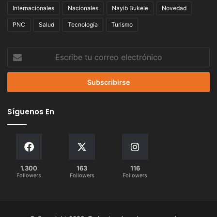
Internacionales
Nacionales
Nayib Bukele
Novedad
PNC
Salud
Tecnología
Turismo
Escribe
tu
correo
electrónico
Síguenos En
1.300
163
116
Followers
Followers
Followers