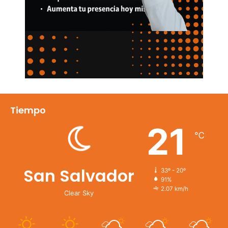
Tiempo
21
℃
San Salvador
33º - 20º
91%
2.07 km/h
Clear Sky