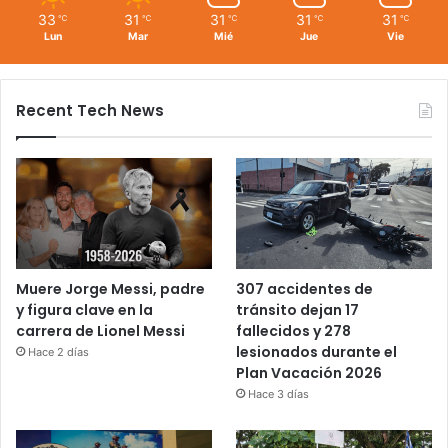
33
31
31
31
31
℃
℃
℃
℃
℃
Lun
Mar
Mié
Jue
Vie
Recent Tech News
Muere Jorge Messi, padre
307 accidentes de
y figura clave en la
tránsito dejan 17
carrera de Lionel Messi
fallecidos y 278
lesionados durante el
Hace 2 días
Plan Vacación 2026
Hace 3 días