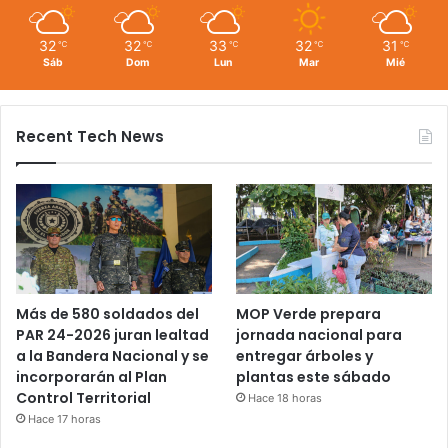
32
32
33
32
31
℃
℃
℃
℃
℃
Sáb
Dom
Lun
Mar
Mié
Recent Tech News
Más de 580 soldados del
MOP Verde prepara
PAR 24-2026 juran lealtad
jornada nacional para
a la Bandera Nacional y se
entregar árboles y
incorporarán al Plan
plantas este sábado
Control Territorial
Hace 18 horas
Hace 17 horas