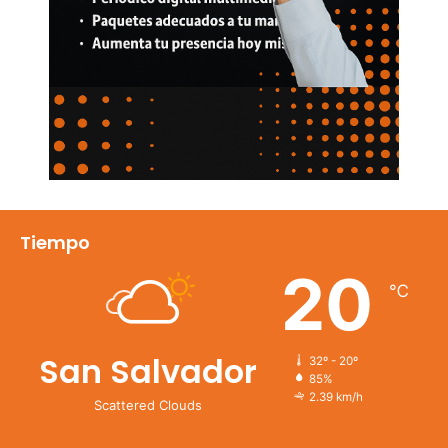
Tiempo
20
℃
San Salvador
32º - 20º
85%
2.39 km/h
Scattered Clouds