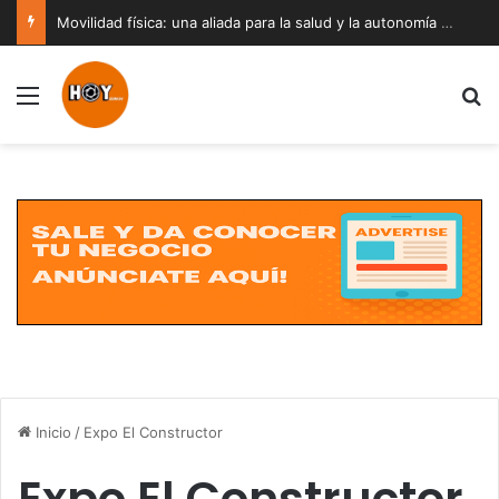
Movilidad física: una aliada para la salud y la autonomía a cualquier edad
Menú
B
Inicio
/
Expo El Constructor
Expo El Constructor