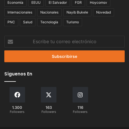
Economía
EEUU
El Salvador
FGR
Hoycomsv
Internacionales
Nacionales
Nayib Bukele
Novedad
PNC
Salud
Tecnología
Turismo
Escribe
tu
correo
electrónico
Síguenos En
1.300
163
116
Followers
Followers
Followers