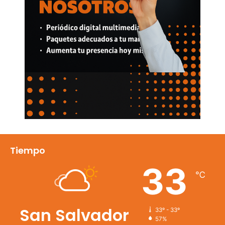
Tiempo
33
℃
San Salvador
33º - 33º
57%