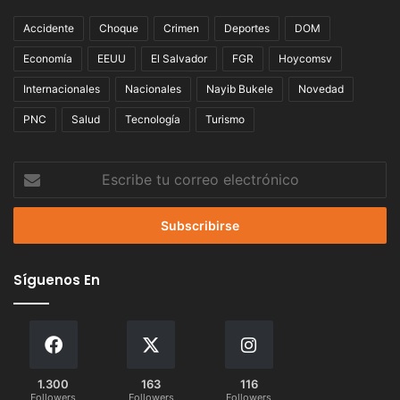
Accidente
Choque
Crimen
Deportes
DOM
Economía
EEUU
El Salvador
FGR
Hoycomsv
Internacionales
Nacionales
Nayib Bukele
Novedad
PNC
Salud
Tecnología
Turismo
Escribe
tu
correo
electrónico
Síguenos En
1.300
163
116
Followers
Followers
Followers