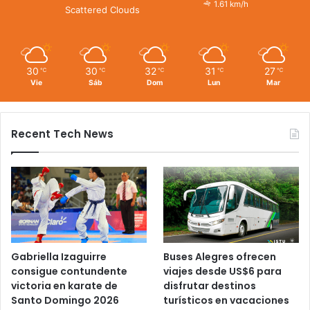
1.61 km/h
Scattered Clouds
30
30
32
31
27
℃
℃
℃
℃
℃
Vie
Sáb
Dom
Lun
Mar
Recent Tech News
Gabriella Izaguirre
Buses Alegres ofrecen
consigue contundente
viajes desde US$6 para
victoria en karate de
disfrutar destinos
Santo Domingo 2026
turísticos en vacaciones