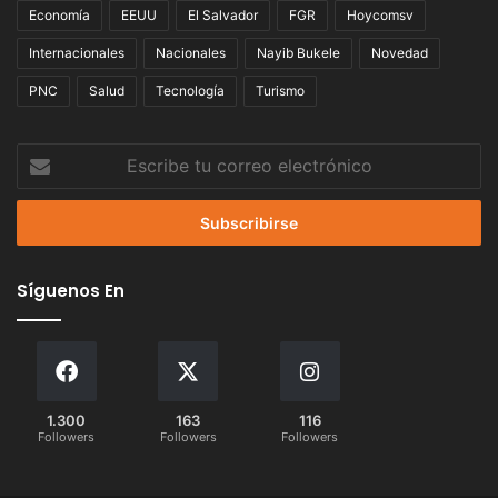
Economía
EEUU
El Salvador
FGR
Hoycomsv
Internacionales
Nacionales
Nayib Bukele
Novedad
PNC
Salud
Tecnología
Turismo
Escribe
tu
correo
electrónico
Síguenos En
1.300
163
116
Followers
Followers
Followers