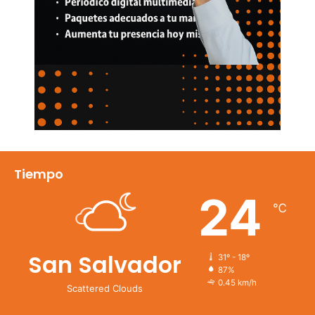
Tiempo
24
℃
San Salvador
31º - 18º
87%
0.45 km/h
Scattered Clouds