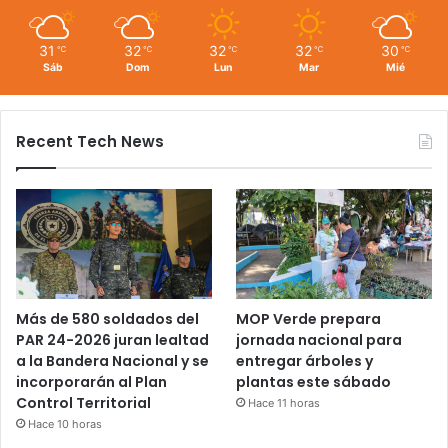
31
32
32
32
30
℃
℃
℃
℃
℃
Sáb
Dom
Lun
Mar
Mié
Recent Tech News
Más de 580 soldados del
MOP Verde prepara
PAR 24-2026 juran lealtad
jornada nacional para
a la Bandera Nacional y se
entregar árboles y
incorporarán al Plan
plantas este sábado
Control Territorial
Hace 11 horas
Hace 10 horas