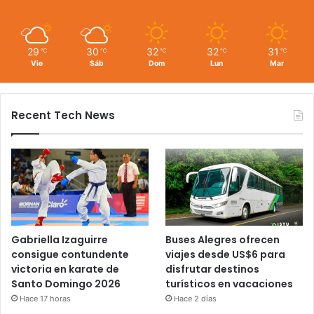
29
30
32
32
31
℃
℃
℃
℃
℃
Vie
Sáb
Dom
Lun
Mar
Recent Tech News
Gabriella Izaguirre
Buses Alegres ofrecen
consigue contundente
viajes desde US$6 para
victoria en karate de
disfrutar destinos
Santo Domingo 2026
turísticos en vacaciones
Hace 17 horas
Hace 2 días