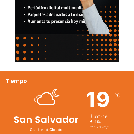
Tiempo
19
℃
San Salvador
29º - 19º
91%
1.76 km/h
Scattered Clouds