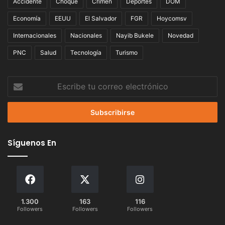
Accidente
Choque
Crimen
Deportes
DOM
Economía
EEUU
El Salvador
FGR
Hoycomsv
Internacionales
Nacionales
Nayib Bukele
Novedad
PNC
Salud
Tecnología
Turismo
Escribe
tu
correo
electrónico
Síguenos En
1.300
163
116
Followers
Followers
Followers