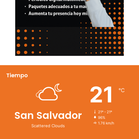
Tiempo
21
℃
San Salvador
21º - 21º
96%
1.76 km/h
Scattered Clouds