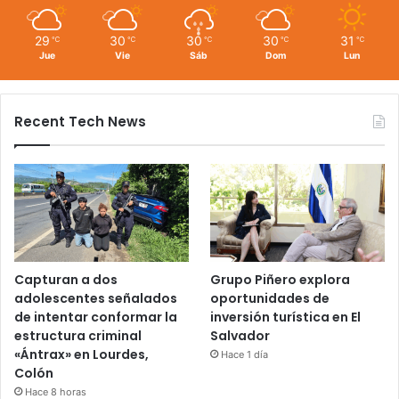
29
30
30
30
31
℃
℃
℃
℃
℃
Jue
Vie
Sáb
Dom
Lun
Recent Tech News
Capturan a dos
Grupo Piñero explora
adolescentes señalados
oportunidades de
de intentar conformar la
inversión turística en El
estructura criminal
Salvador
«Ántrax» en Lourdes,
Hace 1 día
Colón
Hace 8 horas