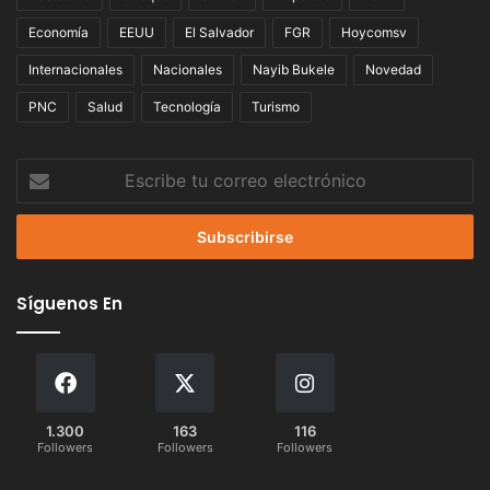
Economía
EEUU
El Salvador
FGR
Hoycomsv
Internacionales
Nacionales
Nayib Bukele
Novedad
PNC
Salud
Tecnología
Turismo
Escribe
tu
correo
electrónico
Síguenos En
1.300
163
116
Followers
Followers
Followers