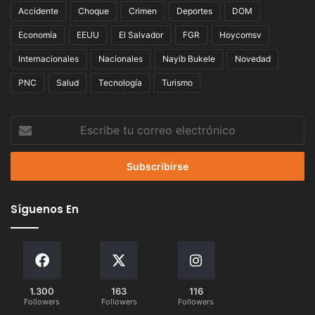
Accidente
Choque
Crimen
Deportes
DOM
Economía
EEUU
El Salvador
FGR
Hoycomsv
Internacionales
Nacionales
Nayib Bukele
Novedad
PNC
Salud
Tecnología
Turismo
Escribe
tu
correo
electrónico
Síguenos En
1.300
163
116
Followers
Followers
Followers