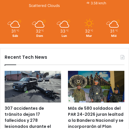
3.58 km/h
Scattered Clouds
31
32
33
32
31
℃
℃
℃
℃
℃
Sáb
Dom
Lun
Mar
Mié
Recent Tech News
Más de 580 soldados del
307 accidentes de
PAR 24-2026 juran lealtad
tránsito dejan 17
a la Bandera Nacional y se
fallecidos y 278
incorporarán al Plan
lesionados durante el