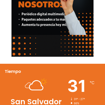
Tiempo
31
℃
San Salvador
31º - 27º
66%