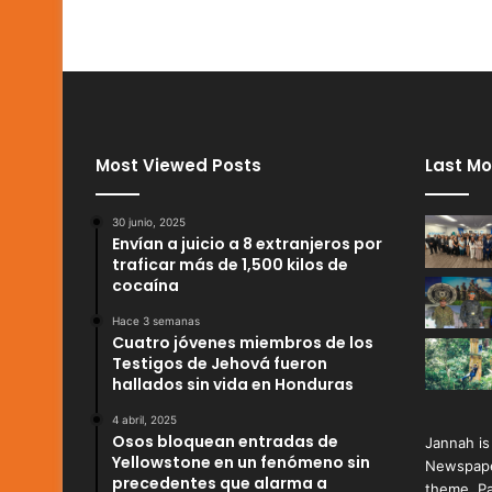
Most Viewed Posts
Last Mo
30 junio, 2025
Envían a juicio a 8 extranjeros por
traficar más de 1,500 kilos de
cocaína
Hace 3 semanas
Cuatro jóvenes miembros de los
Testigos de Jehová fueron
hallados sin vida en Honduras
4 abril, 2025
Osos bloquean entradas de
Jannah is
Yellowstone en un fenómeno sin
Newspape
precedentes que alarma a
theme. Pa