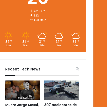
26º - 26º
82%
1.28 km/h
35
31
31
31
31
℃
℃
℃
℃
℃
Lun
Mar
Mié
Jue
Vie
Recent Tech News
Muere Jorge Messi,
307 accidentes de