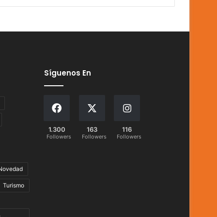
Síguenos En
1.300
163
116
Followers
Followers
Followers
Novedad
Turismo