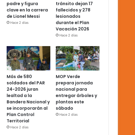
padre y figura
tránsito dejan 17
clave en la carrera
fallecidos y 278
de Lionel Messi
lesionados
durante el Plan
Hace 2 días
Vacación 2026
Hace 2 días
Más de 580
MOP Verde
soldados del PAR
prepara jornada
24-2026 juran
nacional para
lealtad a la
entregar árboles y
Bandera Nacional y
plantas este
se incorporarán al
sábado
Plan Control
Hace 2 días
Territorial
Hace 2 días