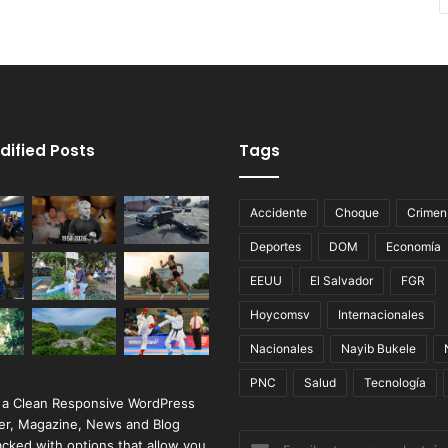
dified Posts
Tags
Accidente
Choque
Crimen
Deportes
DOM
Economía
EEUU
El Salvador
FGR
Hoycomsv
Internacionales
Nacionales
Nayib Bukele
PNC
Salud
Tecnología
 a Clean Responsive WordPress
r, Magazine, News and Blog
Escribe
cked with options that allow you