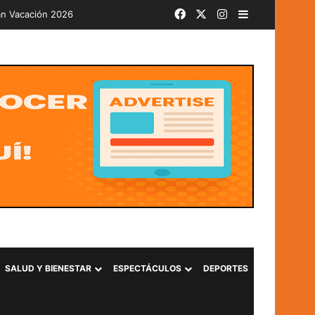
Facebook
X
Instagram
Barra lateral
Más de 580 soldados del PAR 24-2026 juran lealtad a la Bandera Nacional y se incorporarán al Plan Control Territorial
SALUD Y BIENESTAR
ESPECTÁCULOS
DEPORTES