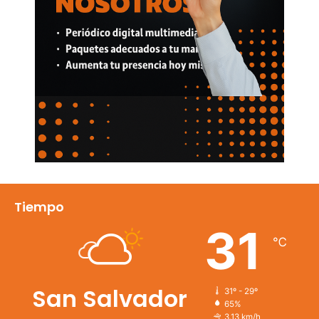
Tiempo
31
℃
San Salvador
31º - 29º
65%
3.13 km/h