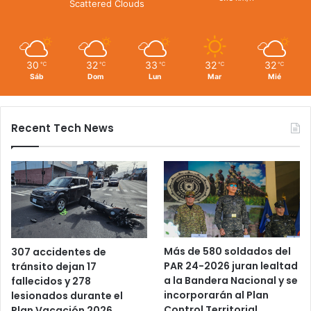
Scattered Clouds
30
32
33
32
32
℃
℃
℃
℃
℃
Sáb
Dom
Lun
Mar
Mié
Recent Tech News
Más de 580 soldados del
307 accidentes de
PAR 24-2026 juran lealtad
tránsito dejan 17
a la Bandera Nacional y se
fallecidos y 278
incorporarán al Plan
lesionados durante el
Control Territorial
Plan Vacación 2026