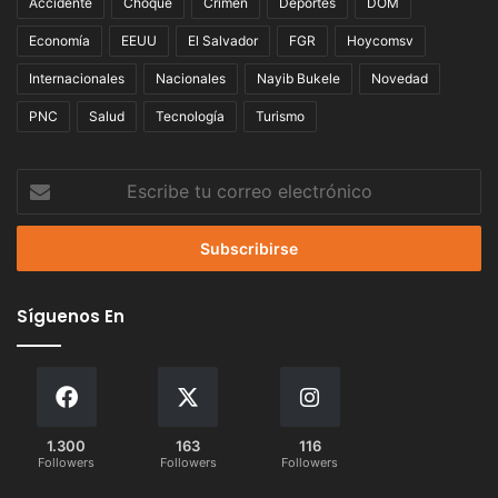
Accidente
Choque
Crimen
Deportes
DOM
Economía
EEUU
El Salvador
FGR
Hoycomsv
Internacionales
Nacionales
Nayib Bukele
Novedad
PNC
Salud
Tecnología
Turismo
Escribe
tu
correo
electrónico
Síguenos En
1.300
163
116
Followers
Followers
Followers