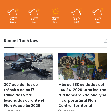
32
33
32
32
32
℃
℃
℃
℃
℃
Dom
Lun
Mar
Mié
Jue
Recent Tech News
Más de 580 soldados del
307 accidentes de
PAR 24-2026 juran lealtad
tránsito dejan 17
a la Bandera Nacional y se
fallecidos y 278
incorporarán al Plan
lesionados durante el
Control Territorial
Plan Vacación 2026
Hace 1 día
Hace 1 día