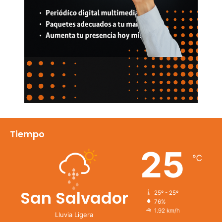
Tiempo
25
℃
San Salvador
25º - 25º
76%
1.92 km/h
Lluvia Ligera