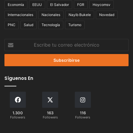
Economía
EEUU
El Salvador
FGR
Hoycomsv
Internacionales
Nacionales
Nayib Bukele
Novedad
PNC
Salud
Tecnología
Turismo
Escribe
tu
correo
electrónico
Síguenos En
1.300
163
116
Followers
Followers
Followers