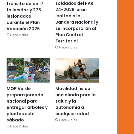
soldados del PAR
tránsito dejan 17
24-2026 juran
fallecidos y 278
lealtad a la
lesionados
Bandera Nacional y
durante el Plan
se incorporarán al
Vacación 2026
Plan Control
Hace 2 días
Territorial
Hace 2 días
MOP Verde
Movilidad física:
prepara jornada
una aliada para la
nacional para
salud y la
entregar árboles y
autonomía a
plantas este
cualquier edad
sábado
Hace 2 días
Hace 2 días