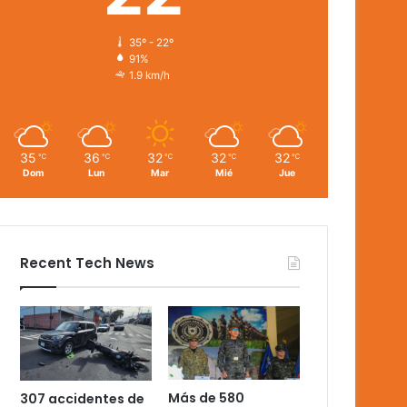
35º - 22º
91%
1.9 km/h
35
36
32
32
32
℃
℃
℃
℃
℃
Dom
Lun
Mar
Mié
Jue
Recent Tech News
Más de 580
307 accidentes de