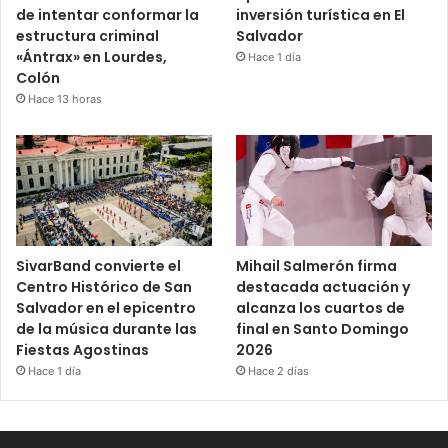
de intentar conformar la
inversión turística en El
estructura criminal
Salvador
«Ántrax» en Lourdes,
Hace 1 día
Colón
Hace 13 horas
SivarBand convierte el
Mihail Salmerón firma
Centro Histórico de San
destacada actuación y
Salvador en el epicentro
alcanza los cuartos de
de la música durante las
final en Santo Domingo
Fiestas Agostinas
2026
Hace 1 día
Hace 2 días