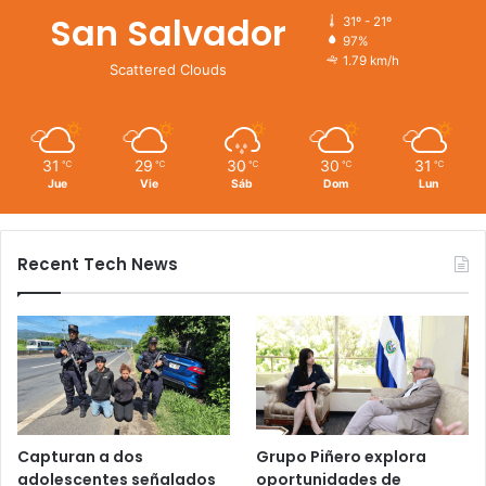
San Salvador
31º - 21º
97%
1.79 km/h
Scattered Clouds
31
29
30
30
31
℃
℃
℃
℃
℃
Jue
Vie
Sáb
Dom
Lun
Recent Tech News
Capturan a dos
Grupo Piñero explora
adolescentes señalados
oportunidades de