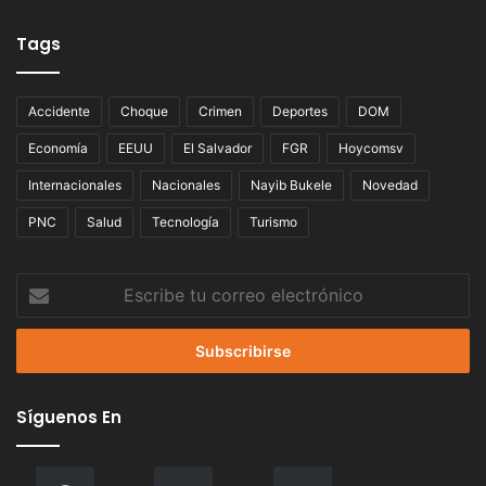
Tags
Accidente
Choque
Crimen
Deportes
DOM
Economía
EEUU
El Salvador
FGR
Hoycomsv
Internacionales
Nacionales
Nayib Bukele
Novedad
PNC
Salud
Tecnología
Turismo
Escribe
tu
correo
electrónico
Síguenos En