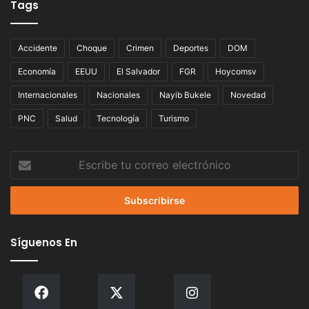
Tags
Accidente
Choque
Crimen
Deportes
DOM
Economía
EEUU
El Salvador
FGR
Hoycomsv
Internacionales
Nacionales
Nayib Bukele
Novedad
PNC
Salud
Tecnología
Turismo
Escribe
tu
correo
electrónico
Síguenos En