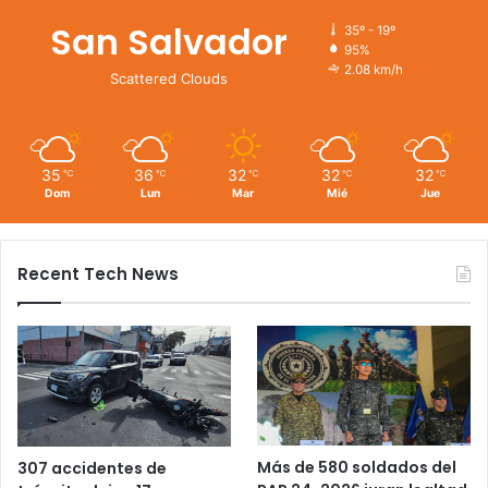
San Salvador
35º - 19º
95%
2.08 km/h
Scattered Clouds
35
36
32
32
32
℃
℃
℃
℃
℃
Dom
Lun
Mar
Mié
Jue
Recent Tech News
Más de 580 soldados del
307 accidentes de