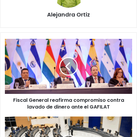
Alejandra Ortiz
Fiscal
General
reafirma
compromiso
contra
lavado
de
dinero
ante
Fiscal General reafirma compromiso contra
el
GAFILAT
lavado de dinero ante el GAFILAT
Plantean
reforma
para