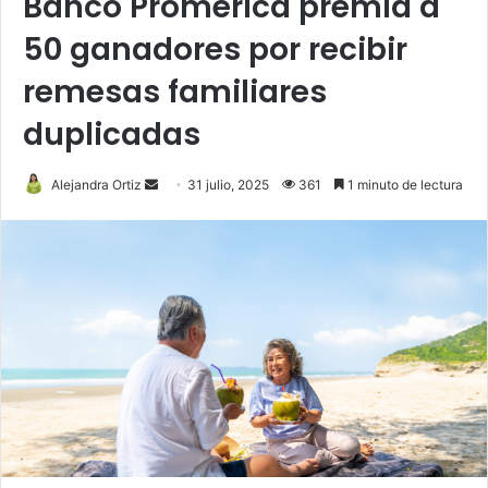
Banco Promerica premia a
50 ganadores por recibir
remesas familiares
duplicadas
Send
Alejandra Ortiz
31 julio, 2025
361
1 minuto de lectura
an
email