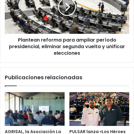
ampliar
período
presidencial,
eliminar
segunda
vuelta
Plantean reforma para ampliar período
y
unificar
presidencial, eliminar segunda vuelta y unificar
elecciones
elecciones
Publicaciones relacionadas
AGRISAL, la Asociación La
PULSAR lanza «Los Héroes