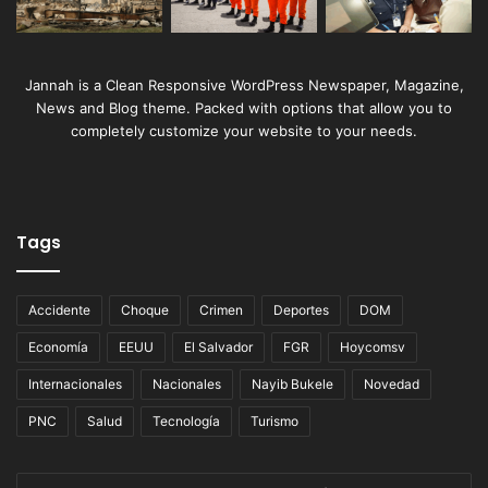
Jannah is a Clean Responsive WordPress Newspaper, Magazine,
News and Blog theme. Packed with options that allow you to
completely customize your website to your needs.
Tags
Accidente
Choque
Crimen
Deportes
DOM
Economía
EEUU
El Salvador
FGR
Hoycomsv
Internacionales
Nacionales
Nayib Bukele
Novedad
PNC
Salud
Tecnología
Turismo
Escribe