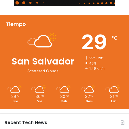
Tiempo
29
℃
San Salvador
29º - 28º
43%
1.49 km/h
Scattered Clouds
29
30
30
32
31
℃
℃
℃
℃
℃
Jue
Vie
Sáb
Dom
Lun
Recent Tech News