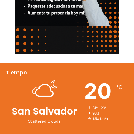
Tiempo
20
℃
San Salvador
31º - 20º
96%
1.58 km/h
Scattered Clouds