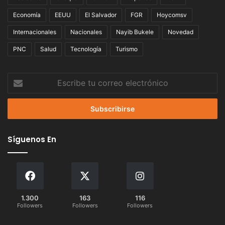
Economía
EEUU
El Salvador
FGR
Hoycomsv
Internacionales
Nacionales
Nayib Bukele
Novedad
PNC
Salud
Tecnología
Turismo
Escribe
tu
correo
electrónico
Síguenos En
1.300
163
116
Followers
Followers
Followers