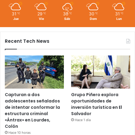
31
29
30
30
31
℃
℃
℃
℃
℃
Jue
Vie
Sáb
Dom
Lun
Recent Tech News
Capturan a dos
Grupo Piñero explora
adolescentes señalados
oportunidades de
de intentar conformar la
inversión turística en El
estructura criminal
Salvador
«Ántrax» en Lourdes,
Hace 1 día
Colón
Hace 10 horas