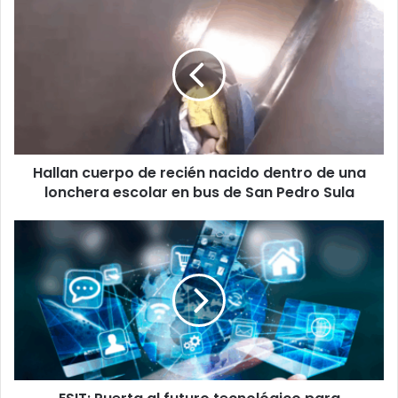
Hallan
cuerpo
de
recién
nacido
dentro
de
una
lonchera
Hallan cuerpo de recién nacido dentro de una
escolar
en
lonchera escolar en bus de San Pedro Sula
bus
de
ESIT:
San
Puerta
Pedro
al
Sula
futuro
tecnológico
para
salvadoreños