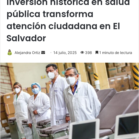
Inversión histórica en salud
pública transforma
atención ciudadana en El
Salvador
Send
Alejandra Ortiz
14 julio, 2025
398
1 minuto de lectura
an
email