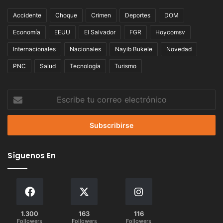
Accidente
Choque
Crimen
Deportes
DOM
Economía
EEUU
El Salvador
FGR
Hoycomsv
Internacionales
Nacionales
Nayib Bukele
Novedad
PNC
Salud
Tecnología
Turismo
Escribe
tu
correo
electrónico
Síguenos En
1.300
163
116
Followers
Followers
Followers