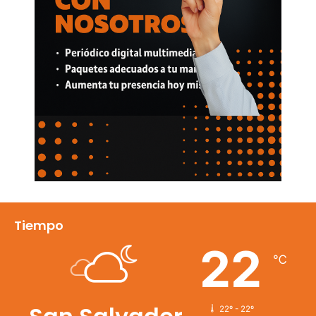
Tiempo
22
℃
22º - 22º