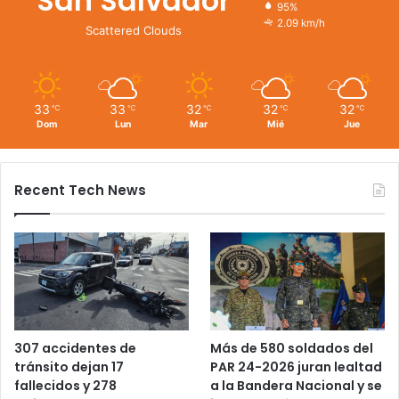
San Salvador
95%
2.09 km/h
Scattered Clouds
33
33
32
32
32
℃
℃
℃
℃
℃
Dom
Lun
Mar
Mié
Jue
Recent Tech News
Más de 580 soldados del
307 accidentes de
PAR 24-2026 juran lealtad
tránsito dejan 17
a la Bandera Nacional y se
fallecidos y 278