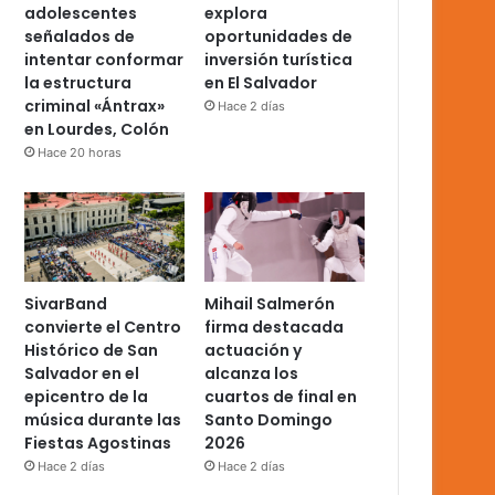
adolescentes
explora
señalados de
oportunidades de
intentar conformar
inversión turística
la estructura
en El Salvador
criminal «Ántrax»
Hace 2 días
en Lourdes, Colón
Hace 20 horas
SivarBand
Mihail Salmerón
convierte el Centro
firma destacada
Histórico de San
actuación y
Salvador en el
alcanza los
epicentro de la
cuartos de final en
música durante las
Santo Domingo
Fiestas Agostinas
2026
Hace 2 días
Hace 2 días