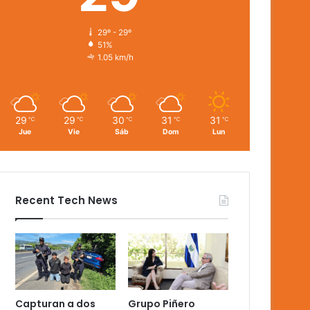
29º - 29º
51%
1.05 km/h
29
29
30
31
31
℃
℃
℃
℃
℃
Jue
Vie
Sáb
Dom
Lun
Recent Tech News
Capturan a dos
Grupo Piñero