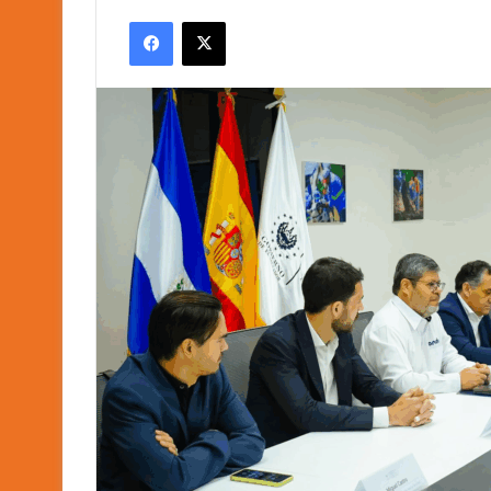
an
Facebook
X
email