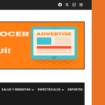
Facebook
X
Instagram
Barra lateral
SivarBand convierte el Centro Histórico de San Salvador en el epicentro de la música durante las Fiestas Agostinas
SALUD Y BIENESTAR
ESPECTÁCULOS
DEPORTES