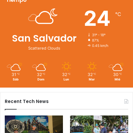
24
℃
San Salvador
31º - 18º
87%
0.45 km/h
Scattered Clouds
31
32
32
32
30
℃
℃
℃
℃
℃
Sáb
Dom
Lun
Mar
Mié
Recent Tech News