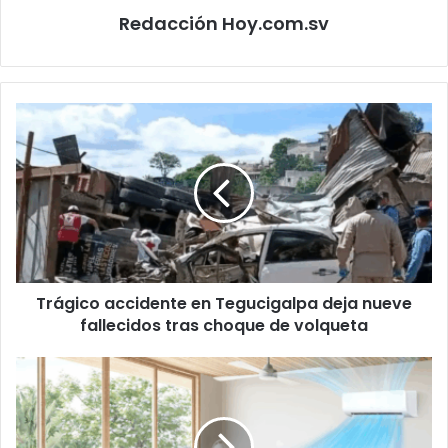
Redacción Hoy.com.sv
Trágico
accidente
en
Tegucigalpa
deja
nueve
fallecidos
tras
choque
Trágico accidente en Tegucigalpa deja nueve
de
volqueta
fallecidos tras choque de volqueta
LG
comparte
consejos
para