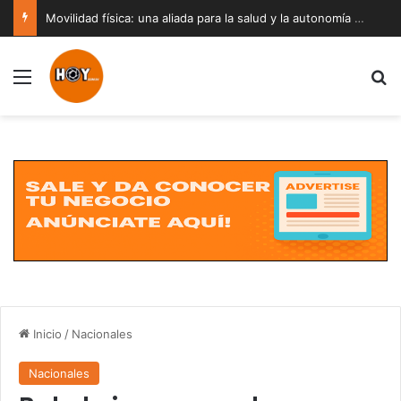
Movilidad física: una aliada para la salud y la autonomía a cualquier edad
Menú
B
Inicio
/
Nacionales
Nacionales