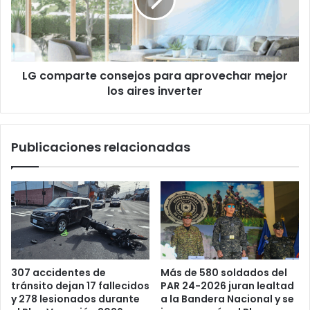
aprovechar
mejor
los
aires
inverter
LG comparte consejos para aprovechar mejor
los aires inverter
Publicaciones relacionadas
Más de 580 soldados del
307 accidentes de
PAR 24-2026 juran lealtad
tránsito dejan 17 fallecidos
a la Bandera Nacional y se
y 278 lesionados durante