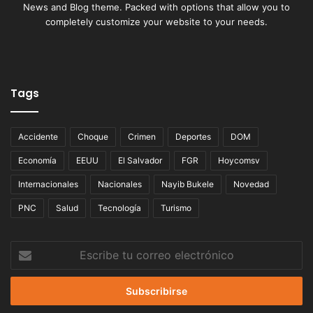
News and Blog theme. Packed with options that allow you to
completely customize your website to your needs.
Tags
Accidente
Choque
Crimen
Deportes
DOM
Economía
EEUU
El Salvador
FGR
Hoycomsv
Internacionales
Nacionales
Nayib Bukele
Novedad
PNC
Salud
Tecnología
Turismo
Escribe
tu
correo
electrónico