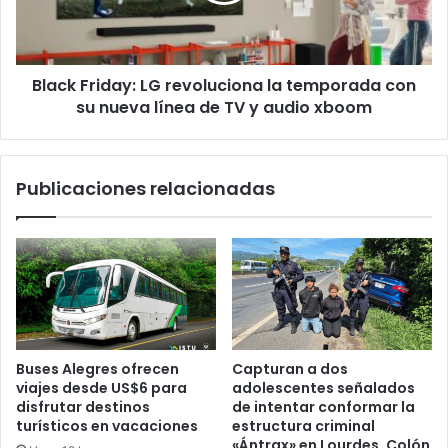
con
su
nueva
Black Friday: LG revoluciona la temporada con
línea
de
su nueva línea de TV y audio xboom
TV
y
audio
Publicaciones relacionadas
xboom
Buses Alegres ofrecen
Capturan a dos
viajes desde US$6 para
adolescentes señalados
disfrutar destinos
de intentar conformar la
turísticos en vacaciones
estructura criminal
«Ántrax» en Lourdes, Colón