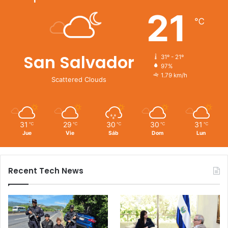
21
℃
San Salvador
31º - 21º
97%
1.79 km/h
Scattered Clouds
31
29
30
30
31
℃
℃
℃
℃
℃
Jue
Vie
Sáb
Dom
Lun
Recent Tech News