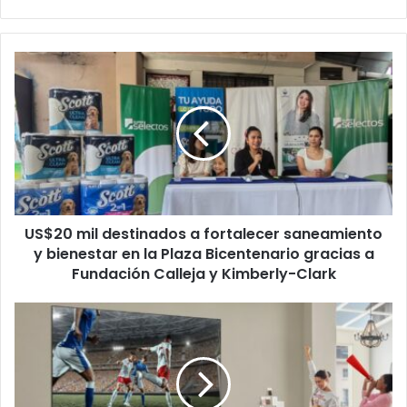
US$20
mil
destinados
a
fortalecer
saneamiento
y
bienestar
en
US$20 mil destinados a fortalecer saneamiento
la
Plaza
y bienestar en la Plaza Bicentenario gracias a
Bicentenario
Fundación Calleja y Kimberly-Clark
gracias
a
Black
Fundación
Friday:
Calleja
LG
y
revoluciona
Kimberly-
la
Clark
temporada