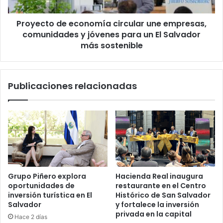
y
jóvenes
Proyecto de economía circular une empresas,
para
un
comunidades y jóvenes para un El Salvador
El
más sostenible
Salvador
más
sostenible
Publicaciones relacionadas
Grupo Piñero explora
Hacienda Real inaugura
oportunidades de
restaurante en el Centro
inversión turística en El
Histórico de San Salvador
Salvador
y fortalece la inversión
privada en la capital
Hace 2 días