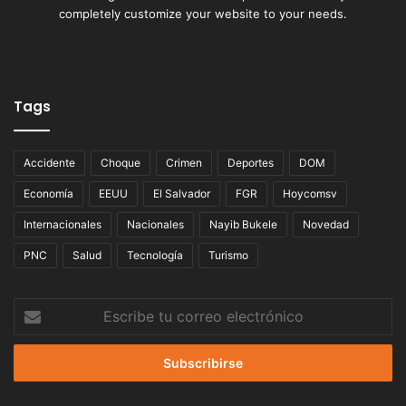
completely customize your website to your needs.
Tags
Accidente
Choque
Crimen
Deportes
DOM
Economía
EEUU
El Salvador
FGR
Hoycomsv
Internacionales
Nacionales
Nayib Bukele
Novedad
PNC
Salud
Tecnología
Turismo
Escribe
tu
correo
electrónico