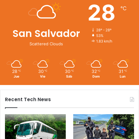
28
℃
San Salvador
28º - 28º
53%
1.83 km/h
Scattered Clouds
28
30
30
32
31
℃
℃
℃
℃
℃
Jue
Vie
Sáb
Dom
Lun
Recent Tech News