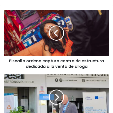
Fiscalía
ordena
captura
contra
de
estructura
dedicada
a
la
Fiscalía ordena captura contra de estructura
venta
de
dedicada a la venta de droga
droga
Proyecto
de
economía
circular
une
empresas,
comunidades