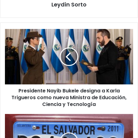
Leydin Sorto
Presidente
Nayib
Bukele
designa
a
Karla
Trigueros
como
nueva
Presidente Nayib Bukele designa a Karla
Ministra
de
Trigueros como nueva Ministra de Educación,
Educación,
Ciencia y Tecnología
Ciencia
y
Propuesta
Tecnología
en
El
Salvador