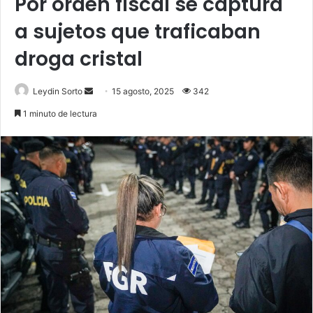
Por orden fiscal se captura
a sujetos que traficaban
droga cristal
Send
Leydin Sorto
15 agosto, 2025
342
an
1 minuto de lectura
email