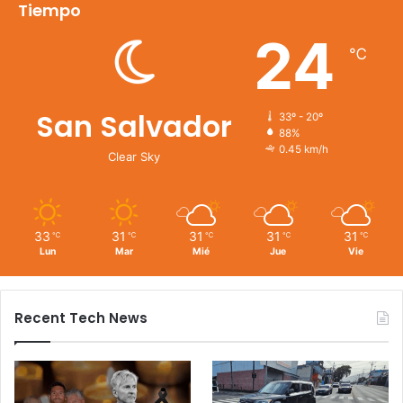
Tiempo
24
℃
San Salvador
33º - 20º
88%
0.45 km/h
Clear Sky
33
31
31
31
31
℃
℃
℃
℃
℃
Lun
Mar
Mié
Jue
Vie
Recent Tech News