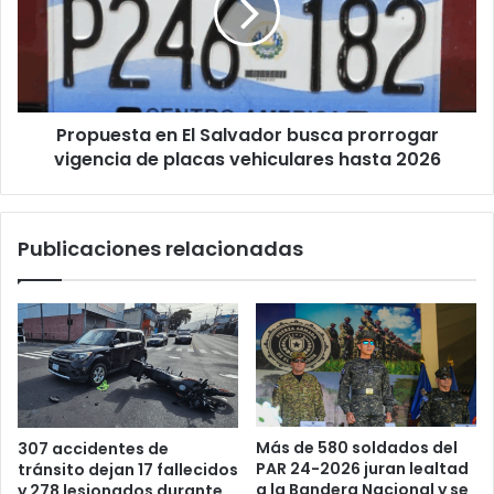
busca
prorrogar
vigencia
de
placas
Propuesta en El Salvador busca prorrogar
vehiculares
hasta
vigencia de placas vehiculares hasta 2026
2026
Publicaciones relacionadas
Más de 580 soldados del
307 accidentes de
PAR 24-2026 juran lealtad
tránsito dejan 17 fallecidos
a la Bandera Nacional y se
y 278 lesionados durante