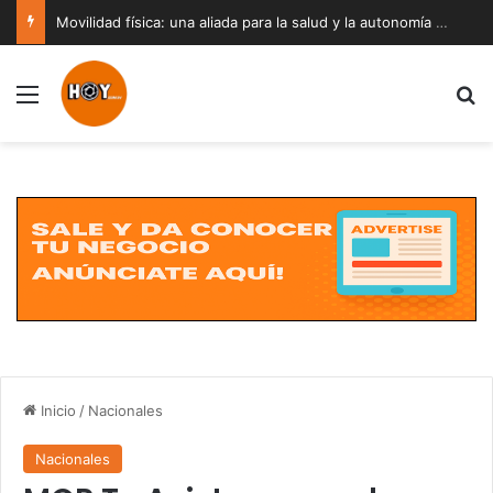
Movilidad física: una aliada para la salud y la autonomía a cualquier edad
Menú
B
Inicio
/
Nacionales
Nacionales