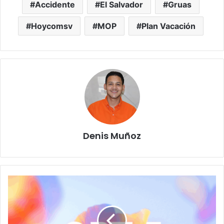
Accidente
El Salvador
Gruas
Hoycomsv
MOP
Plan Vacación
Denis Muñoz
ChatGPT
se
renueva
con
la