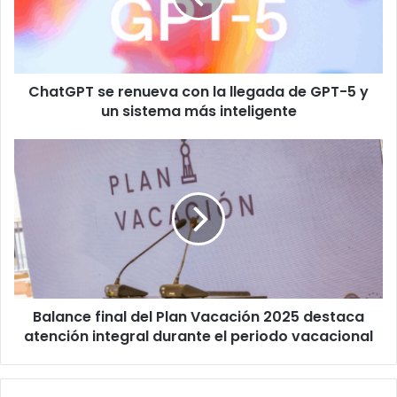
llegada
de
GPT-
5
ChatGPT se renueva con la llegada de GPT-5 y
y
un
un sistema más inteligente
sistema
más
Balance
inteligente
final
del
Plan
Vacación
2025
destaca
atención
integral
Balance final del Plan Vacación 2025 destaca
durante
el
atención integral durante el periodo vacacional
periodo
vacacional