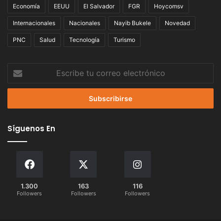
Economía
EEUU
El Salvador
FGR
Hoycomsv
Internacionales
Nacionales
Nayib Bukele
Novedad
PNC
Salud
Tecnología
Turismo
Escribe
tu
correo
electrónico
Síguenos En
1.300
163
116
Followers
Followers
Followers