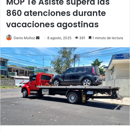
MOP Te Asiste supera las
860 atenciones durante
vacaciones agostinas
Send
Denis Muñoz
8 agosto, 2025
361
1 minuto de lectura
an
email