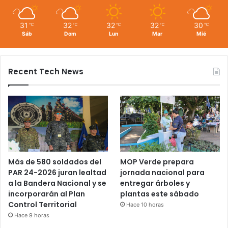
31
32
32
32
30
℃
℃
℃
℃
℃
Sáb
Dom
Lun
Mar
Mié
Recent Tech News
Más de 580 soldados del
MOP Verde prepara
PAR 24-2026 juran lealtad
jornada nacional para
a la Bandera Nacional y se
entregar árboles y
incorporarán al Plan
plantas este sábado
Control Territorial
Hace 10 horas
Hace 9 horas