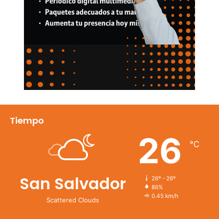
Tiempo
26
℃
San Salvador
26º - 26º
86%
0.45 km/h
Scattered Clouds