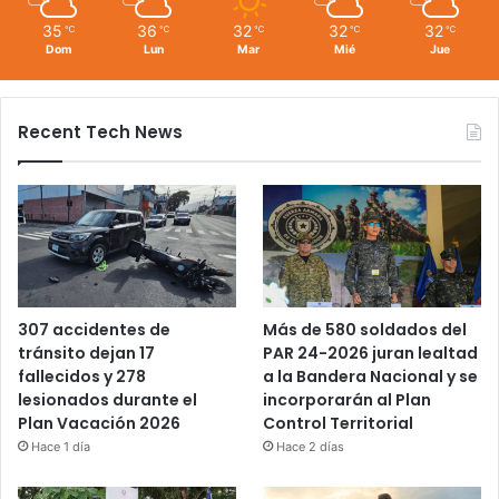
35
36
32
32
32
℃
℃
℃
℃
℃
Dom
Lun
Mar
Mié
Jue
Recent Tech News
Más de 580 soldados del
307 accidentes de
PAR 24-2026 juran lealtad
tránsito dejan 17
a la Bandera Nacional y se
fallecidos y 278
incorporarán al Plan
lesionados durante el
Control Territorial
Plan Vacación 2026
Hace 2 días
Hace 1 día