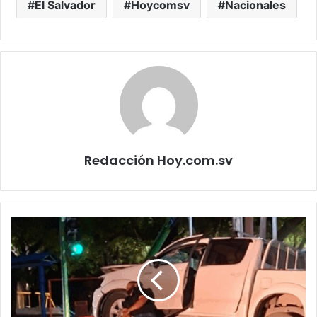
El Salvador
Hoycomsv
Nacionales
Redacción Hoy.com.sv
Conductor
presuntamente
ebrio
choca
contra
un
semáforo