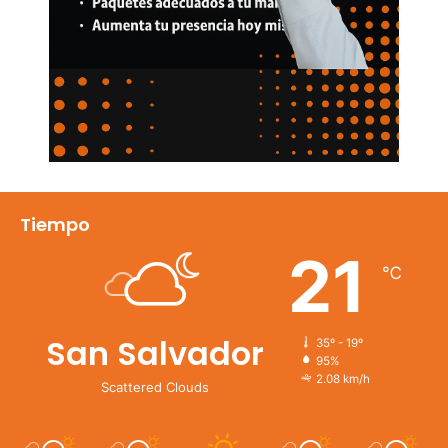
Tiempo
21
℃
San Salvador
35º - 19º
95%
2.08 km/h
Scattered Clouds