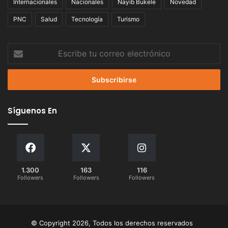
Internacionales
Nacionales
Nayib Bukele
Novedad
PNC
Salud
Tecnología
Turismo
Escribe
tu
correo
electrónico
Síguenos En
1.300
163
116
Followers
Followers
Followers
© Copyright 2026, Todos los derechos reservados