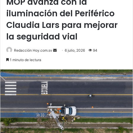
MOP avanza con la
iluminación del Periférico
Claudia Lars para mejorar
la seguridad vial
Send
Redacción Hoy.com.sv
6 julio, 2026
94
an
1 minuto de lectura
email