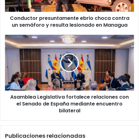
y
resulta
Conductor presuntamente ebrio choca contra
lesionado
en
un semáforo y resulta lesionado en Managua
Managua
Asamblea
Legislativa
fortalece
relaciones
con
el
Senado
de
España
Asamblea Legislativa fortalece relaciones con
mediante
encuentro
el Senado de España mediante encuentro
bilateral
bilateral
Publicaciones relacionadas