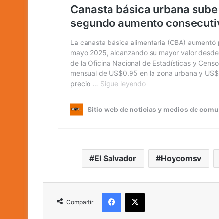
El Salvador
Hoycomsv
Facebook
X
Compartir