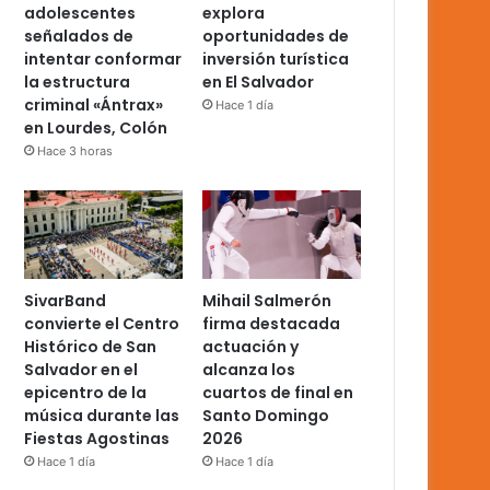
adolescentes
explora
señalados de
oportunidades de
intentar conformar
inversión turística
la estructura
en El Salvador
criminal «Ántrax»
Hace 1 día
en Lourdes, Colón
Hace 3 horas
SivarBand
Mihail Salmerón
convierte el Centro
firma destacada
Histórico de San
actuación y
Salvador en el
alcanza los
epicentro de la
cuartos de final en
música durante las
Santo Domingo
Fiestas Agostinas
2026
Hace 1 día
Hace 1 día