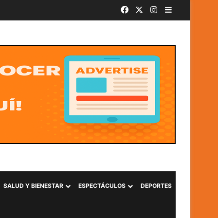
Facebook
X
Instagram
Barra lateral
SivarBand convierte el Centro Histórico de San Salvador en el epicentro de la música durante las Fiestas Agostinas
SALUD Y BIENESTAR
ESPECTÁCULOS
DEPORTES