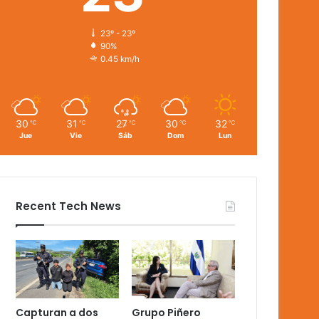
23º - 23º
90%
0.45 km/h
30
31
27
30
32
℃
℃
℃
℃
℃
Jue
Vie
Sáb
Dom
Lun
Recent Tech News
Capturan a dos
Grupo Piñero