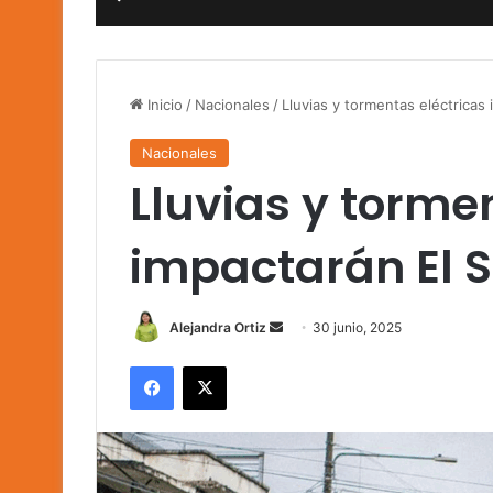
Inicio
/
Nacionales
/
Lluvias y tormentas eléctricas
Nacionales
Lluvias y torme
impactarán El S
Send
Alejandra Ortiz
30 junio, 2025
an
Facebook
X
email