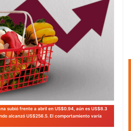
na subió frente a abril en US$0.94, aún es US$8.3
ndo alcanzó US$256.5. El comportamiento varía