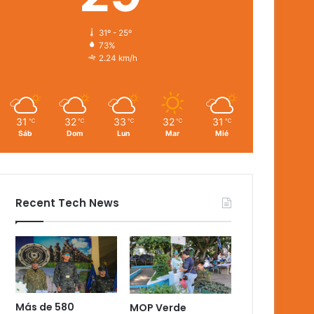
31º - 25º
73%
2.24 km/h
31
32
33
32
31
℃
℃
℃
℃
℃
Sáb
Dom
Lun
Mar
Mié
Recent Tech News
Más de 580
MOP Verde