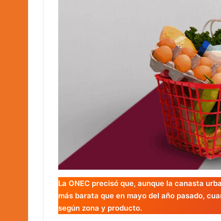
La ONEC precisó que, aunque la canasta urba
más barata que en mayo del año pasado, cua
según zona y producto.