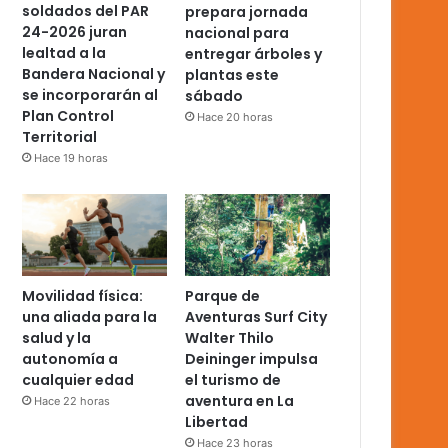
soldados del PAR
prepara jornada
24-2026 juran
nacional para
lealtad a la
entregar árboles y
Bandera Nacional y
plantas este
se incorporarán al
sábado
Plan Control
Hace 20 horas
Territorial
Hace 19 horas
Movilidad física:
Parque de
una aliada para la
Aventuras Surf City
salud y la
Walter Thilo
autonomía a
Deininger impulsa
cualquier edad
el turismo de
aventura en La
Hace 22 horas
Libertad
Hace 23 horas