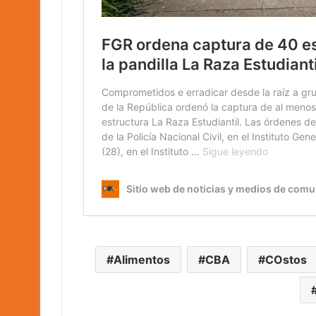
Alimentos
CBA
COstos