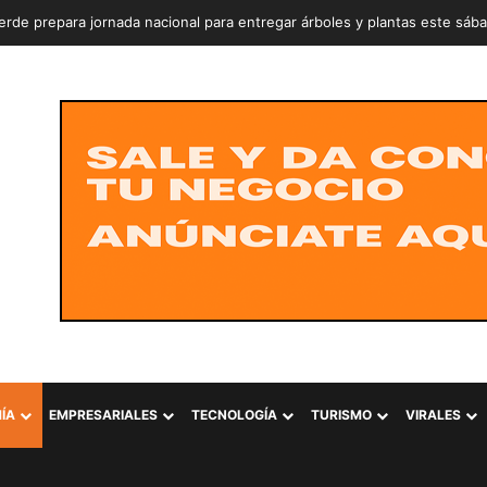
rde prepara jornada nacional para entregar árboles y plantas este sáb
ÍA
EMPRESARIALES
TECNOLOGÍA
TURISMO
VIRALES