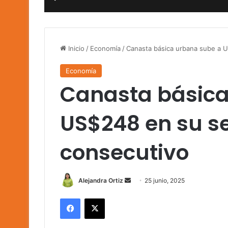
Inicio
/
Economía
/
Canasta básica urbana sube a
Economía
Canasta básica
US$248 en su 
consecutivo
Send
Alejandra Ortiz
25 junio, 2025
an
Facebook
X
email