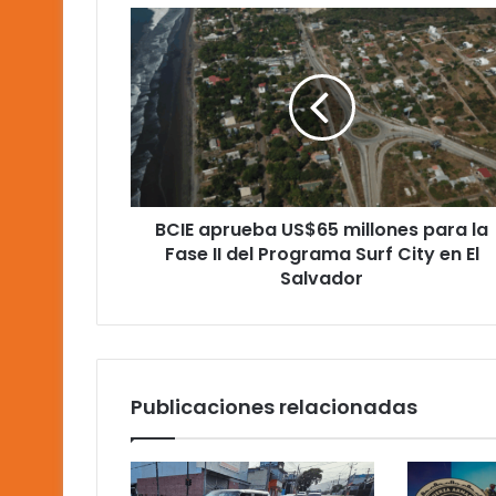
BCIE
aprueba
US$65
millones
para
la
Fase
II
del
BCIE aprueba US$65 millones para la
Programa
Surf
Fase II del Programa Surf City en El
City
Salvador
en
El
Salvador
Publicaciones relacionadas