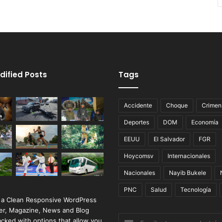
dified Posts
Tags
Accidente
Choque
Crimen
Deportes
DOM
Economía
EEUU
El Salvador
FGR
Hoycomsv
Internacionales
Nacionales
Nayib Bukele
PNC
Salud
Tecnología
 a Clean Responsive WordPress
r, Magazine, News and Blog
Escribe
cked with options that allow you