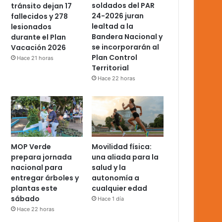
soldados del PAR
tránsito dejan 17
24-2026 juran
fallecidos y 278
lealtad a la
lesionados
Bandera Nacional y
durante el Plan
se incorporarán al
Vacación 2026
Plan Control
Hace 21 horas
Territorial
Hace 22 horas
MOP Verde
Movilidad física:
prepara jornada
una aliada para la
nacional para
salud y la
entregar árboles y
autonomía a
plantas este
cualquier edad
sábado
Hace 1 día
Hace 22 horas