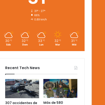
31º - 27º
66%
0.89 km/h
30
32
33
32
31
℃
℃
℃
℃
℃
Sáb
Dom
Lun
Mar
Mié
Recent Tech News
Más de 580
307 accidentes de