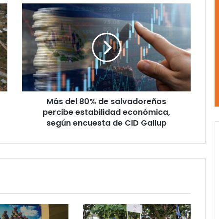
Más
del
80%
de
salvadoreños
percibe
estabilidad
económica,
según
Más del 80% de salvadoreños
encuesta
de
percibe estabilidad económica,
CID
según encuesta de CID Gallup
Gallup