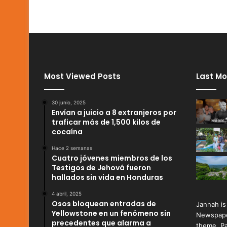
Most Viewed Posts
Last Mo
30 junio, 2025
Envían a juicio a 8 extranjeros por
traficar más de 1,500 kilos de
cocaína
Hace 2 semanas
Cuatro jóvenes miembros de los
Testigos de Jehová fueron
hallados sin vida en Honduras
4 abril, 2025
Osos bloquean entradas de
Jannah is
Yellowstone en un fenómeno sin
Newspape
precedentes que alarma a
theme. Pa