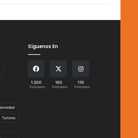
Síguenos En
1.300
163
116
Followers
Followers
Followers
Novedad
Turismo