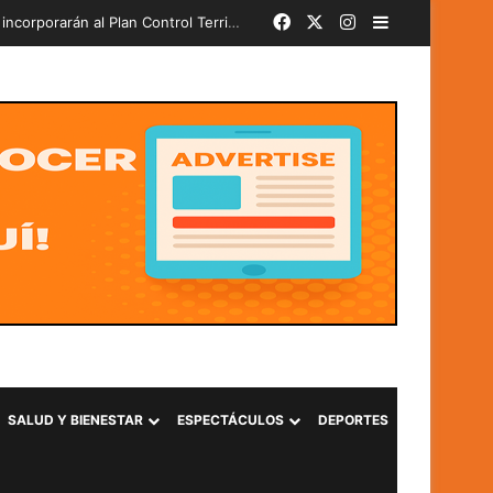
Facebook
X
Instagram
Barra lateral
Más de 580 soldados del PAR 24-2026 juran lealtad a la Bandera Nacional y se incorporarán al Plan Control Territorial
SALUD Y BIENESTAR
ESPECTÁCULOS
DEPORTES